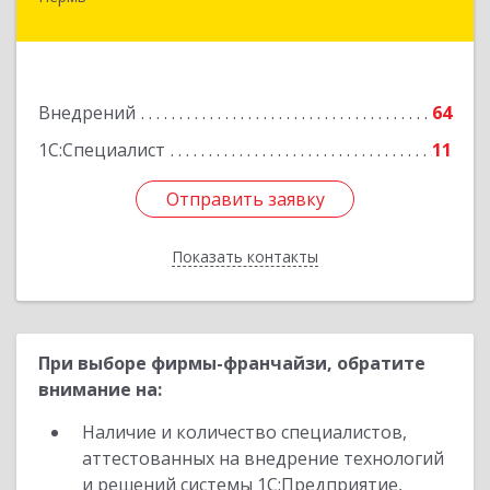
614000, Пермский край, Пермь г, Куйбышева
ул, дом № 2, оф.23
Подробнее
Внедрений
64
1С:Специалист
11
Отправить заявку
Отправить заявку
Показать контакты
Назад
При выборе фирмы-франчайзи, обратите
внимание на:
Наличие и количество специалистов,
аттестованных на внедрение технологий
и решений системы 1С:Предприятие,