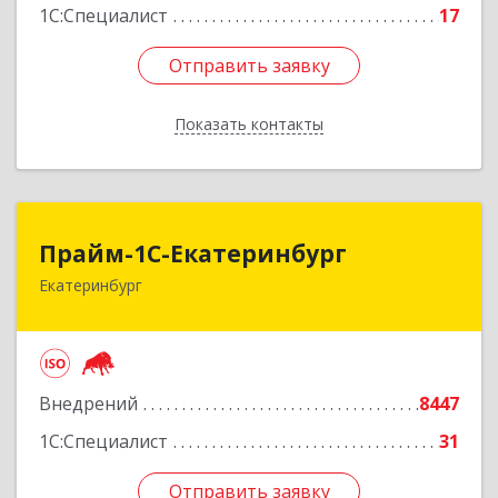
1С:Специалист
17
Отправить заявку
Отправить заявку
Показать контакты
Назад
Прайм-1С-Екатеринбург
Прайм-1С-Екатеринбург
Екатеринбург
620142, Свердловская обл, Екатеринбург г, 8
Марта ул, дом № 49, оф.609
Подробнее
Внедрений
8447
1С:Специалист
31
Отправить заявку
Отправить заявку