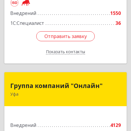
Подробнее
Внедрений
1550
1С:Специалист
36
Отправить заявку
Отправить заявку
Показать контакты
Назад
Группа компаний "Онлайн"
Группа компаний "Онлайн"
Уфа
450006, Башкортостан Респ, г.о. город Уфа, Уфа
г, Цюрупы ул, дом № 130, этаж 1
Подробнее
Внедрений
4129