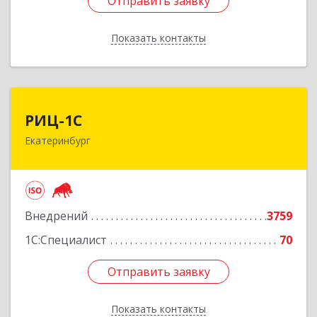
Отправить заявку
Отправить заявку
Показать контакты
Назад
РИЦ-1С
РИЦ-1С
Екатеринбург
620102, Свердловская обл, Екатеринбург г,
Фурманова ул, дом № 124
Подробнее
Внедрений
3759
1С:Специалист
70
Отправить заявку
Отправить заявку
Показать контакты
Назад