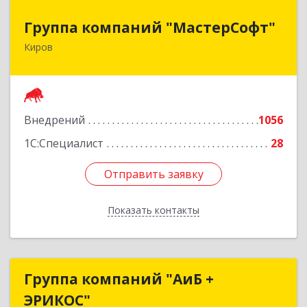
Группа компаний "МастерСофт"
Группа компаний "МастерСофт"
Киров
610017, Кировская обл, Киров г, Маклина ул,
дом № 40
Подробнее
Внедрений
1056
1С:Специалист
28
Отправить заявку
Отправить заявку
Показать контакты
Назад
Группа компаний "АиБ +
Группа компаний "АиБ +
ЭРИКОС"
ЭРИКОС"