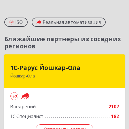
ISO
Реальная автоматизация
Ближайшие партнеры из соседних
регионов
1С-Рарус Йошкар-Ола
1С-Рарус Йошкар-Ола
Йошкар-Ола
424004, Марий Эл Респ, Йошкар-Ола г, Волкова
ул, дом № 68
Подробнее
Внедрений
2102
1С:Специалист
182