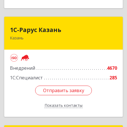
1С-Рарус Казань
1С-Рарус Казань
Казань
420088, Татарстан Респ, Казань г, Победы пр-
кт, дом № 159
Подробнее
Внедрений
4670
1С:Специалист
285
Отправить заявку
Отправить заявку
Показать контакты
Назад