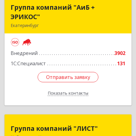
Группа компаний "АиБ +
Группа компаний "АиБ +
ЭРИКОС"
ЭРИКОС"
Екатеринбург
620075, Свердловская обл, Екатеринбург г,
Луначарского ул, дом № 81, оф.1008
Внедрений
3902
Подробнее
1С:Специалист
131
Отправить заявку
Отправить заявку
Показать контакты
Назад
Группа компаний "ЛИСТ"
Группа компаний "ЛИСТ"