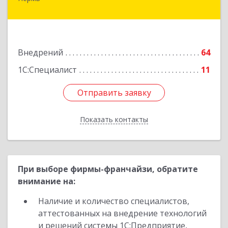
614000, Пермский край, Пермь г, Куйбышева
ул, дом № 2, оф.23
Подробнее
Внедрений
64
1С:Специалист
11
Отправить заявку
Отправить заявку
Показать контакты
Назад
При выборе фирмы-франчайзи, обратите
внимание на:
Наличие и количество специалистов,
аттестованных на внедрение технологий
и решений системы 1С:Предприятие,