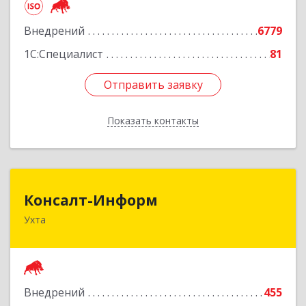
Подробнее
Внедрений
6779
1С:Специалист
81
Отправить заявку
Отправить заявку
Показать контакты
Назад
Консалт-Информ
Консалт-Информ
Ухта
169300, Коми Респ, Ухта г, Строителей пр-д 1, 2
под.,6 этаж
Подробнее
Внедрений
455