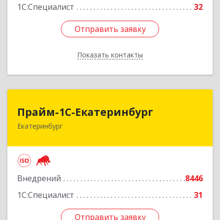
1С:Специалист
32
Отправить заявку
Отправить заявку
Показать контакты
Назад
Прайм-1С-Екатеринбург
Прайм-1С-Екатеринбург
Екатеринбург
620142, Свердловская обл, Екатеринбург г, 8
Марта ул, дом № 49, оф.609
Подробнее
Внедрений
8446
1С:Специалист
31
Отправить заявку
Отправить заявку