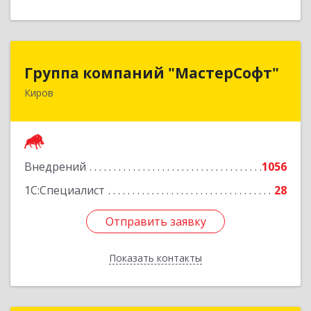
Группа компаний "МастерСофт"
Группа компаний "МастерСофт"
Киров
610017, Кировская обл, Киров г, Маклина ул,
дом № 40
Подробнее
Внедрений
1056
1С:Специалист
28
Отправить заявку
Отправить заявку
Показать контакты
Назад