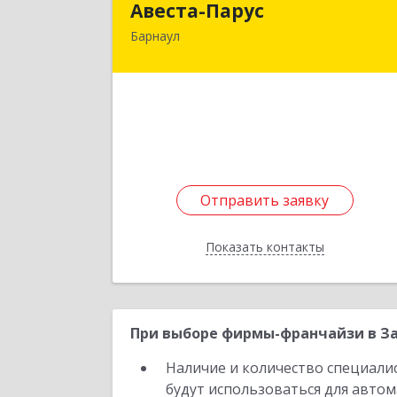
Авеста-Парус
Барнаул
656011, Алтайский край, Барнаул г
Аносова ул, дом № 3Б, оф.
Подробне
Отправить заявку
Отправить заявку
Показать контакты
Назад
При выборе фирмы-франчайзи в За
Наличие и количество специали
будут использоваться для автом