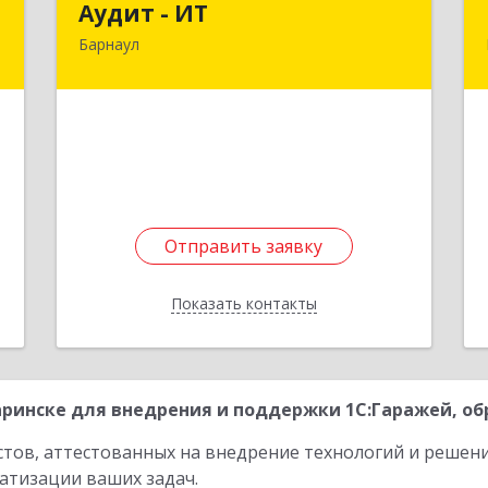
Аудит - ИТ
Барнаул
,
656049, Алтайский край, Барнаул г,
3
Геблера пер, дом № 30, кв.27
е
Подробнее
Отправить заявку
Отправить заявку
Показать контакты
Назад
ринске для внедрения и поддержки 1С:Гаражей, об
стов, аттестованных на внедрение технологий и решен
атизации ваших задач.