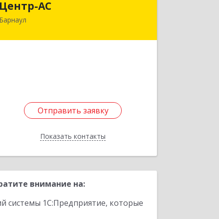
Центр-АС
Барнаул
656099, Алтайский край, Барнаул г,
Красноармейский пр-кт, дом № 69а
Подробнее
Отправить заявку
Отправить заявку
Показать контакты
Назад
ратите внимание на:
ий системы 1С:Предприятие, которые