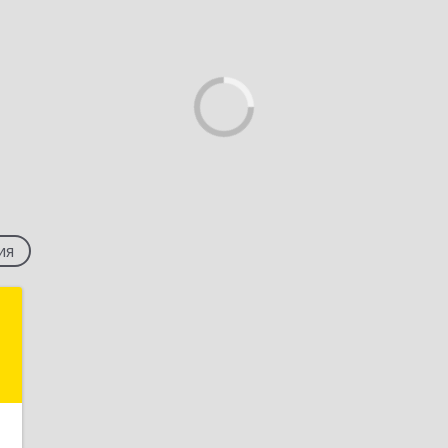
ия
и
х
,
9