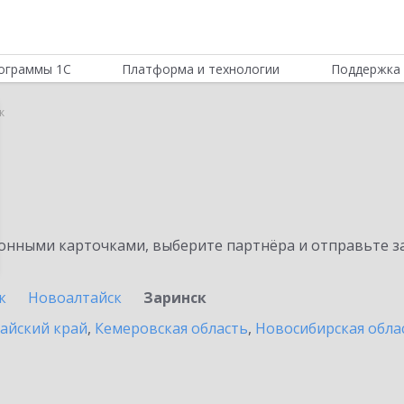
ограммы 1С
Платформа и технологии
Поддержка 
к
нными карточками, выберите партнёра и отправьте за
к
Новоалтайск
Заринск
айский край
,
Кемеровская область
,
Новосибирская обла