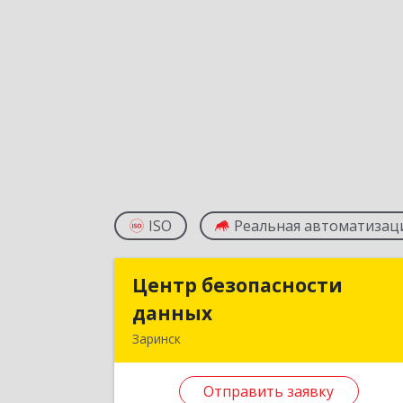
ISO
Реальная автоматизац
Центр безопасности
Центр безопасност
данных
данны
Заринск
659100, Алтайский край, Заринск г
Таратынова ул, дом № 11, кв.
Отправить заявку