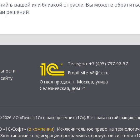
ий в вашей или близкой отрасли. Вы можете обратитьс
ми решений.
Телефон:
+7 (495) 737-92-57
льности
Email:
site_v8@1c.ru
 сайту
Отдел продаж:
г. Москва
,
улица
Селезнёвская, дом 21
© 2026 АО «Группа 1С» (правопреемник «1С»). Все права на сайт защищен
О «1С-Софт» (
о компании
). Исключительное право на технологи
 8» и типовые конфигурации программных продуктов системы «1С