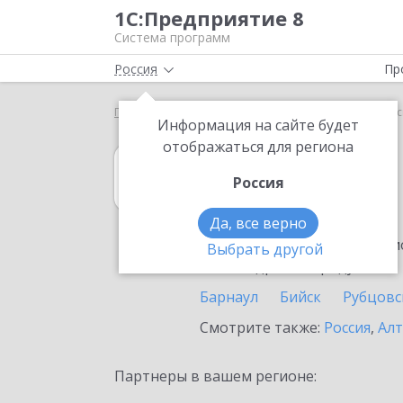
1С:Предприятие 8
Система программ
Россия
Пр
Главная
1С:Гаражи
Выбор партнёра
Заринс
Информация на сайте будет
отображаться для региона
1С:Гаражи
Россия
в Заринске
Да, все верно
Ознакомьтесь с информацио
Выбрать другой
или внедрение продукта.
Барнаул
Бийск
Рубцовс
Смотрите также:
Россия
,
Алт
Партнеры в вашем регионе: