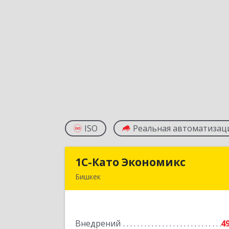
ISO
Реальная автоматизац
1С-Като Экономикс
1С-Като Экономик
Бишкек
720021, Кыргызстан, г. Бишкек, ул
Шопокова, д. 8
Внедрений
4
Подробне