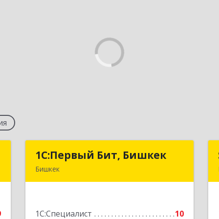
ия
с
1С:Первый Бит, Бишкек
1С:Первый Бит, Бишкек
Бишкек
.
г.Бишкек, Октябрьский район, ул.
9
Юнусалиева, дом 80, Офис 211
9
1С:Специалист
10
е
Подробнее