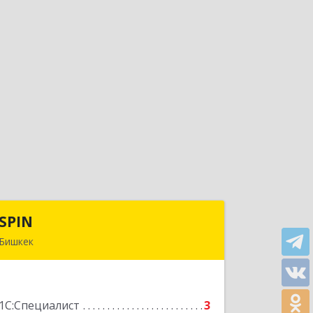
SPIN
SPIN
Бишкек
Кыргызская республика, г.Бишкек, ул.
Усенбаева, 138 А
1С:Специалист
3
Подробнее