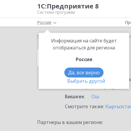
1С:Предприятие 8
Система программ
Россия
Пр
Главная
1С:Гаражи
Выбор партнёра
Бишкек
Информация на сайте будет
отображаться для региона
1С:Гаражи
Россия
в Бишкеке
Да, все верно
Ознакомьтесь с информацио
Выбрать другой
или внедрение продукта.
Бишкек
Ош
Смотрите также:
Кыргызста
Партнеры в вашем регионе: