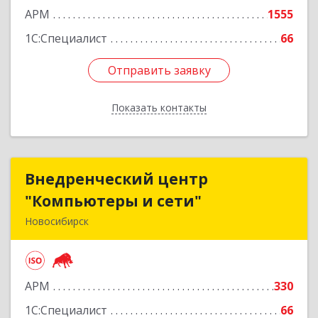
АРМ
1555
1С:Специалист
66
Отправить заявку
Отправить заявку
Показать контакты
Назад
Внедренческий центр
Внедренческий центр
"Компьютеры и сети"
"Компьютеры и сети"
Новосибирск
630075, Новосибирская обл, Новосибирск г,
Залесского, дом № 5/1, оф.711
АРМ
330
Подробнее
1С:Специалист
66