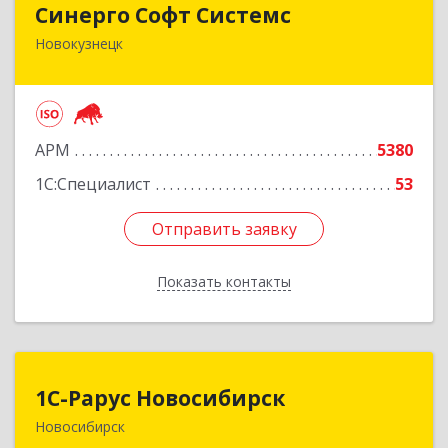
Синерго Софт Системс
Новокузнецк
654005, Кемеровская обл, Новокузнецк г,
Строителей пр-кт, дом № 91а
Подробнее
АРМ
5380
1С:Специалист
53
Отправить заявку
Отправить заявку
Показать контакты
Назад
1С-Рарус Новосибирск
1С-Рарус Новосибирск
Новосибирск
630015, Новосибирская обл, Новосибирск г,