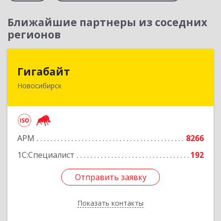
Ближайшие партнеры из соседних
регионов
Гигабайт
Гигабайт
Новосибирск
630099, Новосибирская обл, Новосибирск г,
Ядринцевская ул, дом № 68/1, этаж 4
Подробнее
АРМ
8266
1С:Специалист
192
Отправить заявку
Отправить заявку
Показать контакты
Назад