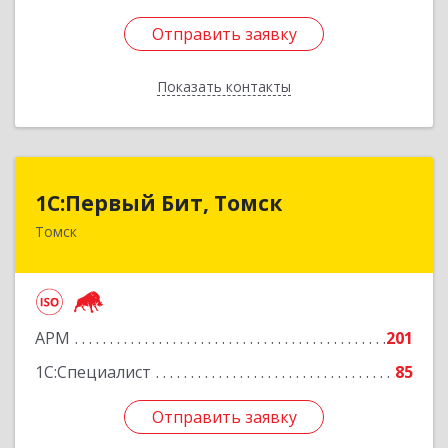
Отправить заявку
Отправить заявку
Показать контакты
Назад
1С:Первый Бит, Томск
1С:Первый Бит, Томск
Томск
634041, Томская обл, Томск г, Кирова пр-кт,
дом № 51А, оф.508
Подробнее
АРМ
201
1С:Специалист
85
Отправить заявку
Отправить заявку