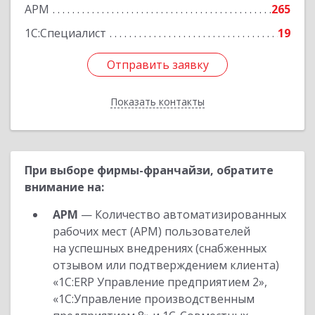
Подробнее
АРМ
265
1С:Специалист
19
Отправить заявку
Отправить заявку
Показать контакты
Назад
При выборе фирмы-франчайзи, обратите
внимание на:
АРМ
— Количество автоматизированных
рабочих мест (АРМ) пользователей
на успешных внедрениях (снабженных
отзывом или подтверждением клиента)
«1С:ERP Управление предприятием 2»,
«1С:Управление производственным