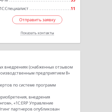
АРМ
35
Подробнее
1С:Специалист
11
Отправить заявку
Отправить заявку
Показать контакты
Назад
ых внедрениях (снабженных отзывом
производственным предприятием 8»
пертов по системе программ
приобретения, внедрения
нгом», «1С:ERP Управление
ейтинг партнеров опубликован