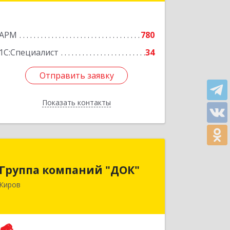
Подробнее
АРМ
780
1С:Специалист
34
Отправить заявку
Отправить заявку
Показать контакты
Назад
Группа компаний "ДОК"
Группа компаний "ДОК"
610017, Кировская обл, Киров г,
Киров
Горького ул, дом № 17
Подробнее