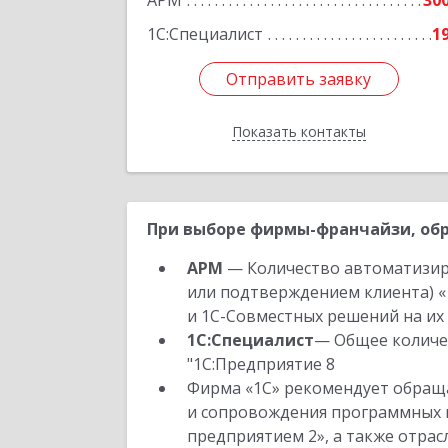
АРМ
30
1С:Специалист
1
Отправить заявку
Отправить заявку
Показать контакты
Назад
При выборе фирмы-франчайзи, обр
АРМ
— Количество автоматизир
или подтверждением клиента) «
и 1С-Совместных решений на их 
1С:Специалист
— Общее количес
"1С:Предприятие 8
Фирма «1С» рекомендует обраща
и сопровождения программных пр
предприятием 2», а также отра