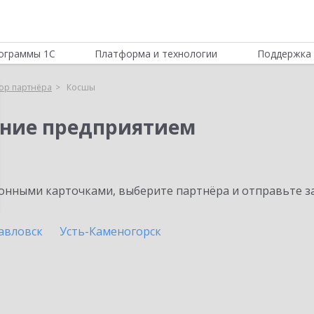
ограммы 1С
Платформа и технологии
Поддержка 
ор партнёра
Косшы
ение предприятием
нными карточками, выберите партнёра и отправьте за
авловск
Усть-Каменогорск