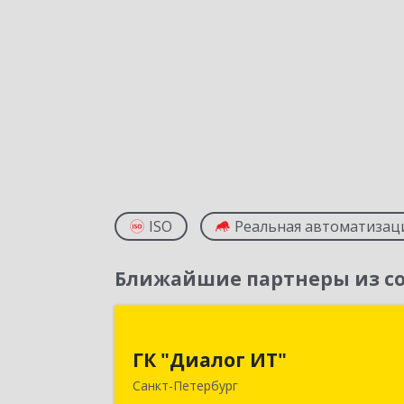
ISO
Реальная автоматизац
Ближайшие партнеры из со
ГК "Диалог ИТ
ГК "Диалог ИТ"
194100, Санкт-Петербург г, вн.тер.г
Санкт-Петербург
муниципальный окру