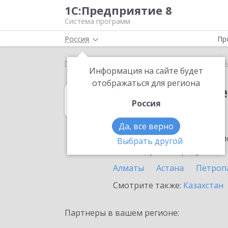
1С:Предприятие 8
Система программ
Россия
Пр
Главная
1С:ERP Управление предприятием
Выб
Информация на сайте будет
отображаться для региона
1С:ERP Управл
Россия
в Косшы
Да, все верно
Ознакомьтесь с информацио
Выбрать другой
или внедрение продукта.
Алматы
Астана
Петроп
Смотрите также:
Казахстан
Партнеры в вашем регионе: