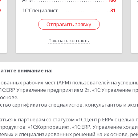
0
АРМ
100
9
1С:Специалист
31
Отправить заявку
Отправить заявку
Показать контакты
Назад
атите внимание на:
ованных рабочих мест (АРМ) пользователей на успешн
1С:ERP Управление предприятием 2», «1С:Управление 
основе.
тво сертификатов специалистов, консультантов и экс
ться к партнерам со статусом «1С:Центр ERP» с целью 
одуктов: «1С:Корпорация», «1С:ERP. Управление холди
слевых и специализированных решений на их основе, р