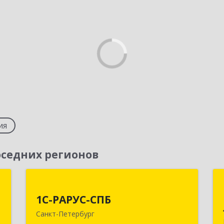
ия
седних регионов
"
1С-РАРУС-СПБ
1С-РАРУС-СПБ
.
197022, Санкт-Петербург г, вн.тер.г.
Санкт-Петербург
г
муниципальный округ Аптекарский