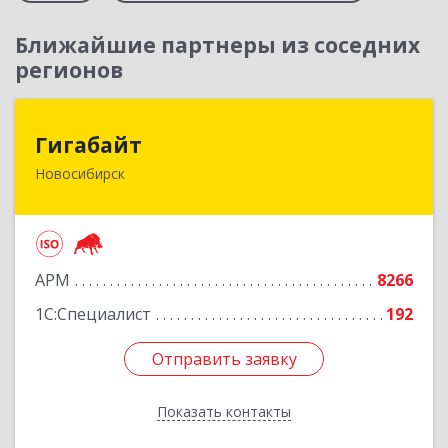
Ближайшие партнеры из соседних
регионов
Гигабайт
Гигабайт
Новосибирск
630099, Новосибирская обл, Новосибирск г,
Ядринцевская ул, дом № 68/1, этаж 4
Подробнее
АРМ
8266
1С:Специалист
192
Отправить заявку
Отправить заявку
Показать контакты
Назад