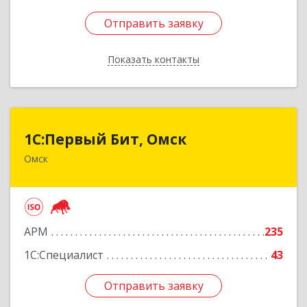
Отправить заявку
Отправить заявку
Показать контакты
Назад
1С:Первый Бит, Омск
1С:Первый Бит, Омск
Омск
644099, Омская обл, Омск г, Гагарина ул, дом №
14, оф.208
Подробнее
АРМ
235
1С:Специалист
43
Отправить заявку
Отправить заявку