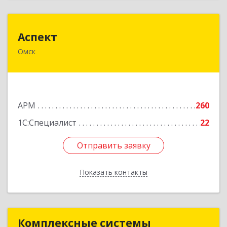
Аспект
Аспект
Омск
644100, Омская обл, Омск г, Королева пр., дом
№ 3, оф.403
Подробнее
АРМ
260
1С:Специалист
22
Отправить заявку
Отправить заявку
Показать контакты
Назад
Комплексные системы
Комплексные системы