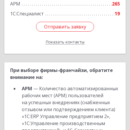
Подробнее
АРМ
265
1С:Специалист
19
Отправить заявку
Отправить заявку
Показать контакты
Назад
При выборе фирмы-франчайзи, обратите
внимание на:
АРМ
— Количество автоматизированных
рабочих мест (АРМ) пользователей
на успешных внедрениях (снабженных
отзывом или подтверждением клиента)
«1С:ERP Управление предприятием 2»,
«1С:Управление производственным