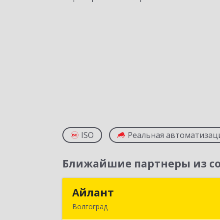
ISO
Реальная автоматизац
Ближайшие партнеры из со
Айлант
Айлан
Волгоград
400001, Волгоградская обл, Волгогра