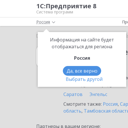
1С:Предприятие 8
Система программ
Россия
Пр
Главная
1С:ERP Управление предприятием
Выб
Информация на сайте будет
отображаться для региона
1С:ERP Управл
Россия
в Новоузенске
Да, все верно
Ознакомьтесь с информацио
Выбрать другой
или внедрение продукта.
Саратов
Энгельс
Смотрите также:
Россия
,
Сар
область
,
Тамбовская област
Партнеры в вашем регионе: