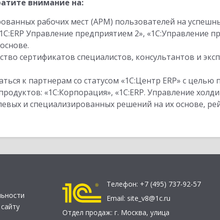
атите внимание на:
ованных рабочих мест (АРМ) пользователей на успешн
1С:ERP Управление предприятием 2», «1С:Управление 
основе.
тво сертификатов специалистов, консультантов и экс
ться к партнерам со статусом «1С:Центр ERP» с целью 
одуктов: «1С:Корпорация», «1С:ERP. Управление холди
слевых и специализированных решений на их основе, р
Телефон:
+7 (495) 737-92-57
льности
Email:
site_v8@1c.ru
 сайту
Отдел продаж:
г. Москва
,
улица