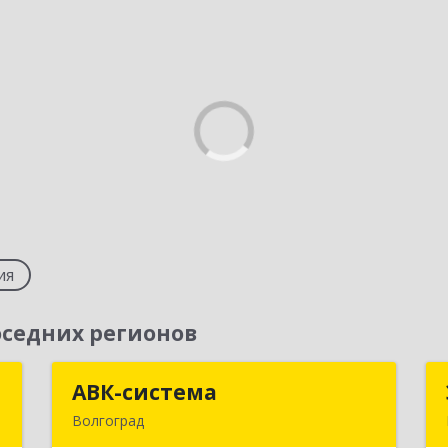
ия
седних регионов
т
АВК-система
АВК-система
Волгоград
д
400131, Волгоградская обл, Волгоград