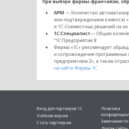
При выборе фирмы-франчайзи, обр
АРМ
— Количество автоматизир
или подтверждением клиента) «
и 1С-Совместных решений на их 
1С:Специалист
— Общее количес
"1С:Предприятие 8
Фирма «1С» рекомендует обраща
и сопровождения программных пр
предприятием 2», а также отра
на сайте Фирмы 1С
Вход для партнеров 1С
Политика
конфиденциа
Учебная версия
Замечания по
Стать партнером
Другие сайты