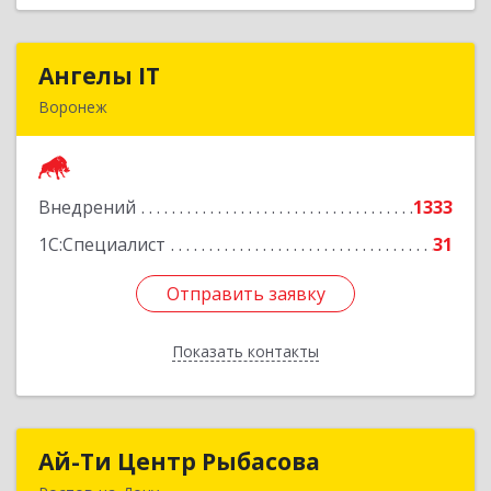
Ангелы IT
Ангелы IT
Воронеж
394036, Воронежская обл, Воронеж г, Карла
Маркса ул, дом № 53, оф.501
Внедрений
1333
Подробнее
1С:Специалист
31
Отправить заявку
Отправить заявку
Показать контакты
Назад
Ай-Ти Центр Рыбасова
Ай-Ти Центр Рыбасова