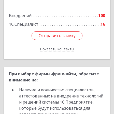
Володарского ул, Здание № 76, оф.203
Внедрений
100
Подробнее
1С:Специалист
16
Отправить заявку
Отправить заявку
Показать контакты
Назад
При выборе фирмы-франчайзи, обратите
внимание на:
Наличие и количество специалистов,
аттестованных на внедрение технологий
и решений системы 1С:Предприятие,
которые будут использоваться для