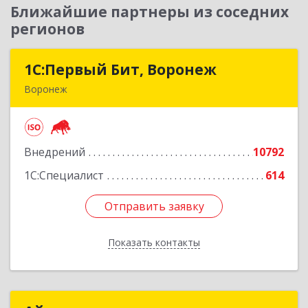
Ближайшие партнеры из соседних
регионов
1С:Первый Бит, Воронеж
1С:Первый Бит, Воронеж
Воронеж
394006, Воронежская обл, Воронеж г, 20-летия
Октября ул, дом № 119, оф.711
Внедрений
10792
Подробнее
1С:Специалист
614
Отправить заявку
Отправить заявку
Показать контакты
Назад