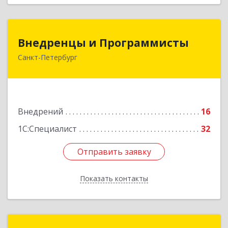
Внедренцы и Программисты
Внедренцы и Программисты
Санкт-Петербург
194044, Санкт-Петербург г, Финляндский пр-кт,
дом № 4А, оф.529
Подробнее
Внедрений
16
1С:Специалист
32
Отправить заявку
Отправить заявку
Показать контакты
Назад