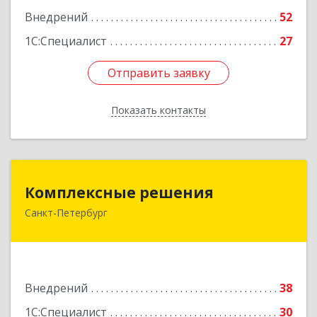
Внедрений
52
1С:Специалист
27
Отправить заявку
Отправить заявку
Показать контакты
Назад
Комплексные решения
Комплексные решения
Санкт-Петербург
194044, Санкт-Петербург г, Беловодский пер,
дом № 6, строение 2, пом.1-Н, оф. 133
Подробнее
Внедрений
38
1С:Специалист
30