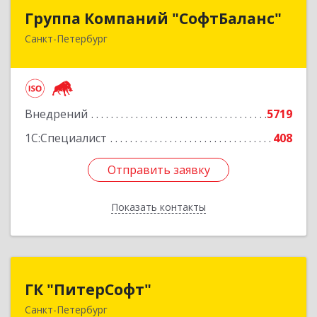
Группа Компаний "СофтБаланс"
Группа Компаний "СофтБаланс"
Санкт-Петербург
195112, Санкт-Петербург г, Заневский пр-кт,
дом № 30, корпус 2, литера А
Подробнее
Внедрений
5719
1С:Специалист
408
Отправить заявку
Отправить заявку
Показать контакты
Назад
ГК "ПитерСофт"
ГК "ПитерСофт"
Санкт-Петербург
197136, Санкт-Петербург г, Всеволода