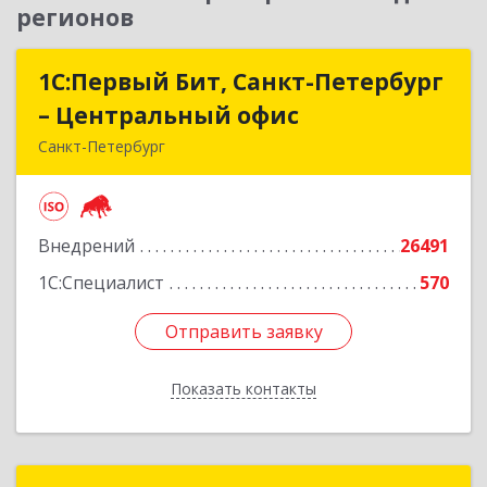
регионов
1С:Первый Бит, Санкт-Петербург
1С:Первый Бит, Санкт-Петербург
– Центральный офис
– Центральный офис
Санкт-Петербург
г.Санкт-Петербург, Невский проспект, 10
Подробнее
Внедрений
26491
1С:Специалист
570
Отправить заявку
Отправить заявку
Показать контакты
Назад