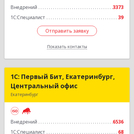
Внедрений
3373
1С:Специалист
39
Отправить заявку
Отправить заявку
Показать контакты
Назад
1С: Первый Бит, Екатеринбург,
1С: Первый Бит, Екатеринбург,
Центральный офис
Центральный офис
Екатеринбург
620014, Свердловская обл, Екатеринбург г.о.,
Екатеринбург г, Малышева ул, строение 29,
оф.407
Внедрений
6536
Подробнее
1С:Специалист
68