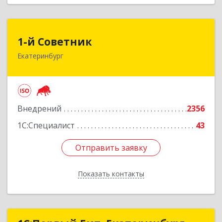
1-й Советник
1-й Советник
Екатеринбург
620144, Свердловская обл, Екатеринбург г, 8
Марта ул, дом № 194, секция В, оф.305
Подробнее
Внедрений
2356
1С:Специалист
43
Отправить заявку
Отправить заявку
Показать контакты
Назад