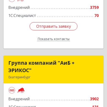
Подробнее
Внедрений
3759
1С:Специалист
70
Отправить заявку
Отправить заявку
Показать контакты
Назад
Группа компаний "АиБ +
Группа компаний "АиБ +
ЭРИКОС"
ЭРИКОС"
Екатеринбург
620075, Свердловская обл, Екатеринбург г,
Луначарского ул, дом № 81, оф.1008
Внедрений
3902
Подробнее