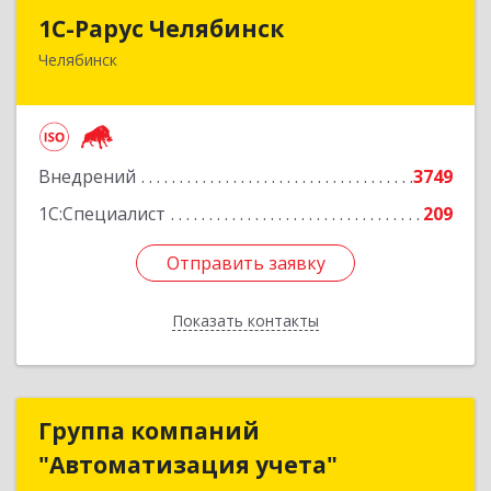
1С-Рарус Челябинск
1С-Рарус Челябинск
Челябинск
454091, Челябинская обл, Челябинск г, Труда ул,
дом № 91, оф.403
Подробнее
Внедрений
3749
1С:Специалист
209
Отправить заявку
Отправить заявку
Показать контакты
Назад
Группа компаний
Группа компаний
"Автоматизация учета"
"Автоматизация учета"