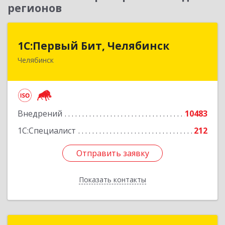
регионов
1С:Первый Бит, Челябинск
1С:Первый Бит, Челябинск
Челябинск
454084, Челябинская обл, Челябинск г,
Каслинская ул, дом № 77, оф.109
Подробнее
Внедрений
10483
1С:Специалист
212
Отправить заявку
Отправить заявку
Показать контакты
Назад