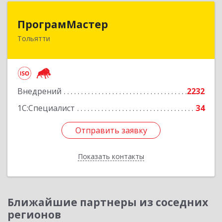
ПрограмМастер
ПрограмМастер
Тольятти
445004, Самарская обл, Тольятти г,
Автозаводское ш, дом № 51
Подробнее
Внедрений
2232
1С:Специалист
34
Отправить заявку
Отправить заявку
Показать контакты
Назад
Ближайшие партнеры из соседних
регионов