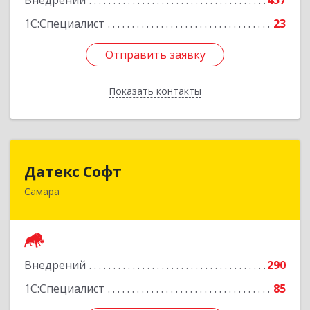
Внедрений
457
1С:Специалист
23
Отправить заявку
Отправить заявку
Показать контакты
Назад
Датекс Софт
Датекс Софт
Самара
443070, Самарская обл, Самара г, Партизанская
ул, дом № 86, оф.723
Подробнее
Внедрений
290
1С:Специалист
85