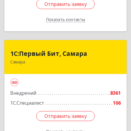
Отправить заявку
Отправить заявку
Показать контакты
Назад
1С:Первый Бит, Самара
1С:Первый Бит, Самара
Самара
443013, Самарская обл, Самара г, Дачная ул,
дом № 24, пом.2/25
Подробнее
Внедрений
8361
1С:Специалист
106
Отправить заявку
Отправить заявку