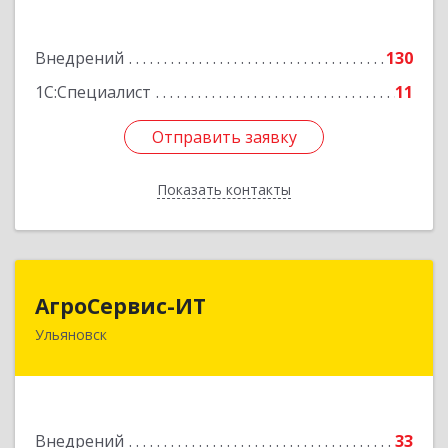
Подробнее
Внедрений
130
1С:Специалист
11
Отправить заявку
Отправить заявку
Показать контакты
Назад
АгроСервис-ИТ
АгроСервис-ИТ
Ульяновск
432063, Ульяновская обл, Ульяновск г,
Гончарова ул, дом № 27, оф.604
Подробнее
Внедрений
33