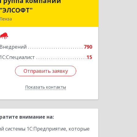
Группа компаний
Группа компаний
"ЭЛСОФТ"
"ЭЛСОФТ"
Пенза
440020, Пензенская обл, Пенза г,
Суворова ул, дом № 145, корпус а,
оф.41
Внедрений
790
Подробнее
1С:Специалист
15
Отправить заявку
Отправить заявку
Показать контакты
Назад
ратите внимание на:
ий системы 1С:Предприятие, которые