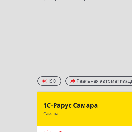
ISO
Реальная автоматизац
1С-Рарус Самар
1С-Рарус Самара
Самара
443058, Самарская обл, Самара г
Физкультурная ул, дом № 90, корпус 1
этаж 4 , оф.1-42