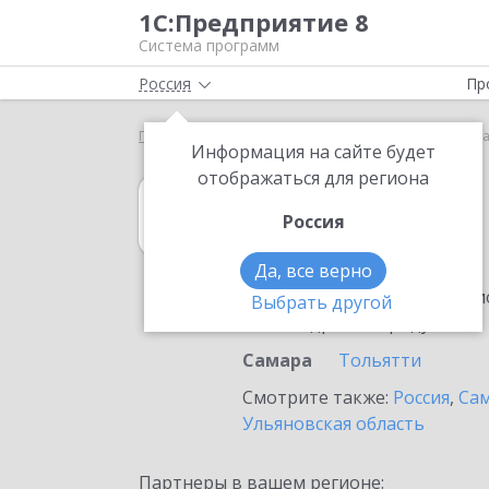
1С:Предприятие 8
Система программ
Россия
Пр
Главная
1С:Договоры
Выбор партнёра
Сам
Информация на сайте будет
отображаться для региона
1С:Договоры
Россия
в Самаре
Да, все верно
Ознакомьтесь с информацио
Выбрать другой
или внедрение продукта.
Самара
Тольятти
Смотрите также:
Россия
,
Сам
Ульяновская область
Партнеры в вашем регионе: