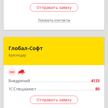
Отправить заявку
Отправить заявку
Показать контакты
Назад
Глобал-Софт
Глобал-Софт
Краснодар
350018, Краснодарский край, Краснодар г,
Сормовская ул, дом № 7
Подробнее
Внедрений
4133
1С:Специалист
80
Отправить заявку
Отправить заявку