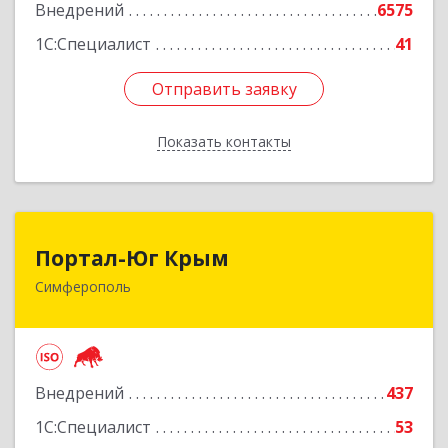
Внедрений
6575
1С:Специалист
41
Отправить заявку
Отправить заявку
Показать контакты
Назад
Портал-Юг Крым
Портал-Юг Крым
Симферополь
295015, Крым Респ, Симферополь г, Козлова ул,
дом № 27
Подробнее
Внедрений
437
1С:Специалист
53