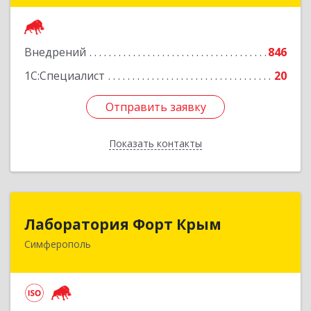
Подробнее
Внедрений
846
1С:Специалист
20
Отправить заявку
Отправить заявку
Показать контакты
Назад
Лаборатория Форт Крым
Лаборатория Форт Крым
Симферополь
295034, Крым Респ, Симферополь г, Киевская
ул, дом № 79, оф.902
Подробнее