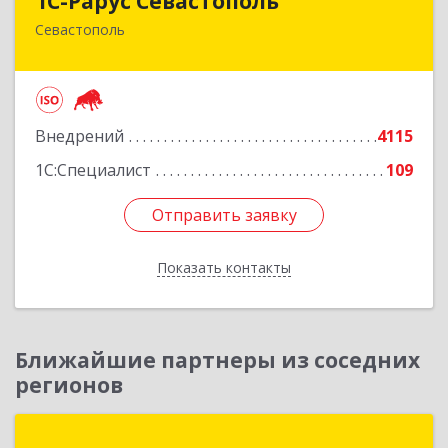
1С-Рарус Севастополь
Севастополь
299011, Севастополь г, Кулакова ул, дом № 58
Подробнее
Внедрений
4115
1С:Специалист
109
Отправить заявку
Отправить заявку
Показать контакты
Назад
Ближайшие партнеры из соседних
регионов
Компания Портал-Юг