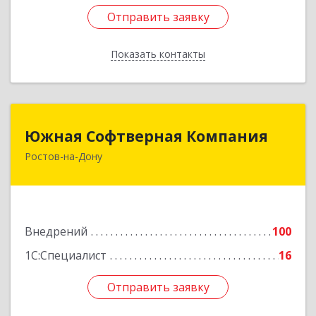
Отправить заявку
Отправить заявку
Показать контакты
Назад
Южная Софтверная Компания
Южная Софтверная Компания
Ростов-на-Дону
344116, Ростовская обл, Ростов-на-Дону г, 2-я
Володарского ул, Здание № 76, оф.203
Подробнее
Внедрений
100
1С:Специалист
16
Отправить заявку
Отправить заявку