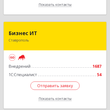
Показать контакты
Назад
Бизнес ИТ
Бизнес ИТ
Ставрополь
355035, Ставропольский край, Ставрополь г, 1
Промышленная ул, дом № 3, корпус А
Подробнее
Внедрений
1687
1С:Специалист
54
Отправить заявку
Отправить заявку
Показать контакты
Назад