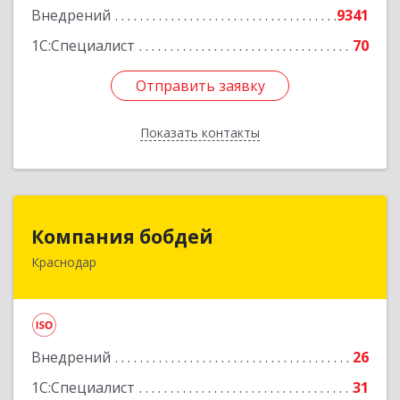
Внедрений
9341
1С:Специалист
70
Отправить заявку
Отправить заявку
Показать контакты
Назад
Компания бобдей
Компания бобдей
Краснодар
350010, Краснодарский край, Краснодар г,
Зиповская ул, дом № 5, корпус 9, каб.416А
Подробнее
Внедрений
26
1С:Специалист
31