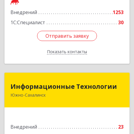
Подробнее
Внедрений
1253
1С:Специалист
30
Отправить заявку
Отправить заявку
Показать контакты
Назад
Информационные Технологии
Информационные Технологии
Южно-Сахалинск
693006, Сахалинская обл, Южно-Сахалинск г,
Ленина ул, дом № 321/1, этаж 6
Подробнее
Внедрений
23