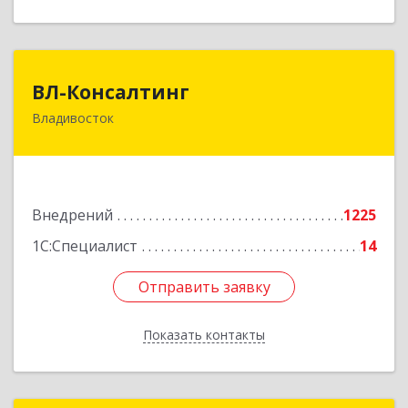
ВЛ-Консалтинг
ВЛ-Консалтинг
Владивосток
690109, Приморский край, Владивосток г,
Нейбута ул, дом № 87а
Подробнее
Внедрений
1225
1С:Специалист
14
Отправить заявку
Отправить заявку
Показать контакты
Назад