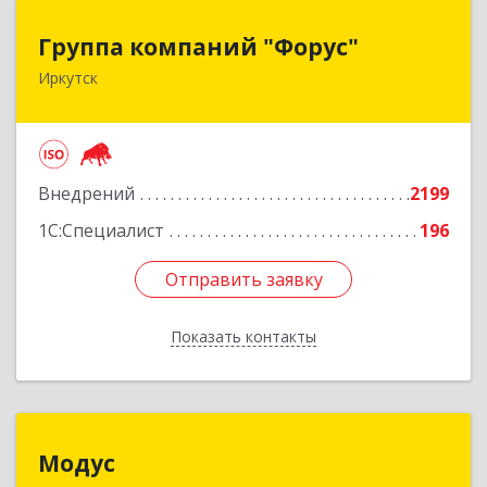
Группа компаний "Форус"
Группа компаний "Форус"
Иркутск
664007, Иркутская обл, Иркутск г, Ямская ул,
дом № 1, корпус 1, оф.1
Подробнее
Внедрений
2199
1С:Специалист
196
Отправить заявку
Отправить заявку
Показать контакты
Назад
Модус
Модус