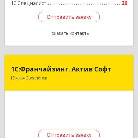
1С:Специалист
20
Отправить заявку
Отправить заявку
Показать контакты
Назад
1С:Франчайзинг. Актив Софт
1С:Франчайзинг. Актив Софт
Южно-Сахалинск
693010, Сахалинская обл, Южно-Сахалинск г, им
Анкудинова Федора Степановича б-р, дом № 3,
кв.5
Подробнее
Отправить заявку
Отправить заявку