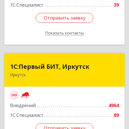
1С:Специалист
39
Отправить заявку
Отправить заявку
Показать контакты
Назад
1С:Первый БИТ, Иркутск
1С:Первый БИТ, Иркутск
Иркутск
664007, Иркутская обл, Иркутск г, Декабрьских
Событий ул, дом № 125, оф.500
Подробнее
Внедрений
4964
1С:Специалист
89
Отправить заявку
Отправить заявку