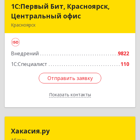
1С:Первый Бит, Красноярск,
1С:Первый Бит, Красноярск,
Центральный офис
Центральный офис
Красноярск
660017, Красноярский край, Красноярск г,
Диктатуры пролетариата ул, дом № 32
Внедрений
9822
Подробнее
1С:Специалист
110
Отправить заявку
Отправить заявку
Показать контакты
Назад
Хакасия.ру
Хакасия.ру
Абакан