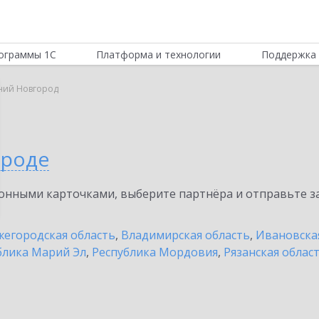
ограммы 1С
Платформа и технологии
Поддержка 
ий Новгород
ороде
нными карточками, выберите партнёра и отправьте за
егородская область
,
Владимирская область
,
Ивановска
блика Марий Эл
,
Республика Мордовия
,
Рязанская облас