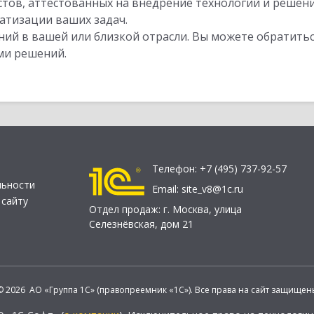
стов, аттестованных на внедрение технологий и решен
атизации ваших задач.
ий в вашей или близкой отрасли. Вы можете обратитьс
ми решений.
Телефон:
+7 (495) 737-92-57
льности
Email:
site_v8@1c.ru
 сайту
Отдел продаж:
г. Москва
,
улица
Селезнёвская, дом 21
© 2026 АО «Группа 1С» (правопреемник «1С»). Все права на сайт защищен