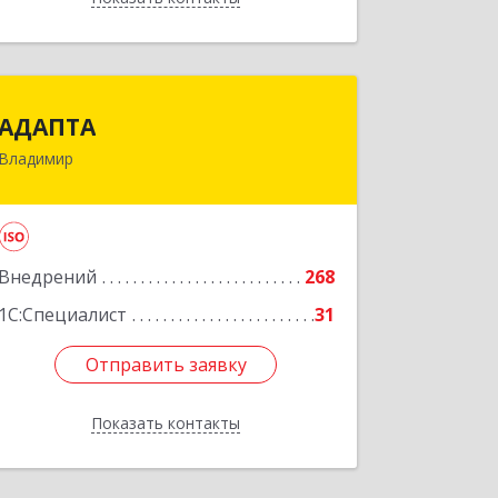
АДАПТА
АДАПТА
Владимир
600005, Владимирская обл, Владимир
г, Промышленный проезд, дом № 3Г,
оф.23
Подробнее
Внедрений
268
1С:Специалист
31
Отправить заявку
Отправить заявку
Показать контакты
Назад