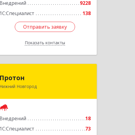
Подробнее
Внедрений
9228
1С:Специалист
138
Отправить заявку
Отправить заявку
Показать контакты
Назад
Протон
Протон
Нижний Новгород
603163, Нижегородская обл, Нижний
Новгород г, Родионова ул, дом № 203,
оф.405
Подробнее
Внедрений
18
1С:Специалист
73