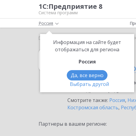
1С:Предприятие 8
Система программ
Россия
Пр
Главная
1С:Договоры
Выбор партнёра
Нижн
Информация на сайте будет
отображаться для региона
1С:Договоры
Россия
в Нижнем Новг
Да, все верно
Ознакомьтесь с информацио
Выбрать другой
или внедрение продукта.
Смотрите также:
Россия
,
Ниж
Костромская область
,
Респу
Партнеры в вашем регионе: