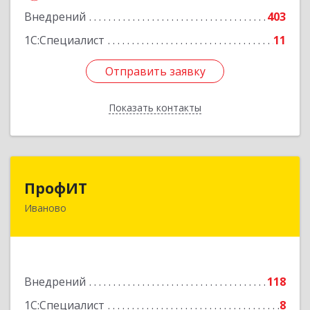
Внедрений
403
1С:Специалист
11
Отправить заявку
Отправить заявку
Показать контакты
Назад
ПрофИТ
ПрофИТ
Иваново
153000, Ивановская обл, г.о. город Иваново,
Иваново г, Конспиративный пер, дом № 7,
оф.1001
Подробнее
Внедрений
118
1С:Специалист
8