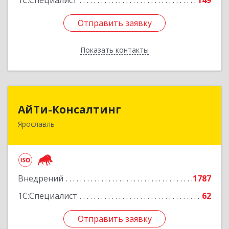
1С:Специалист
149
Отправить заявку
Отправить заявку
Показать контакты
Назад
АйТи-Консалтинг
АйТи-Консалтинг
Ярославль
150007, Ярославская обл, Ярославль г, Урочская
ул, дом № 19, пом.28
Подробнее
Внедрений
1787
1С:Специалист
62
Отправить заявку
Отправить заявку