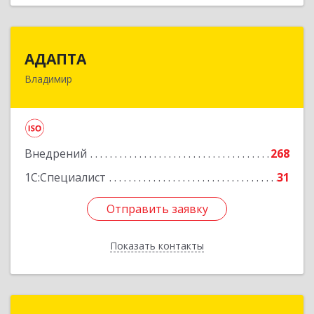
АДАПТА
АДАПТА
Владимир
600005, Владимирская обл, Владимир г,
Промышленный проезд, дом № 3Г, оф.23
Подробнее
Внедрений
268
1С:Специалист
31
Отправить заявку
Отправить заявку
Показать контакты
Назад