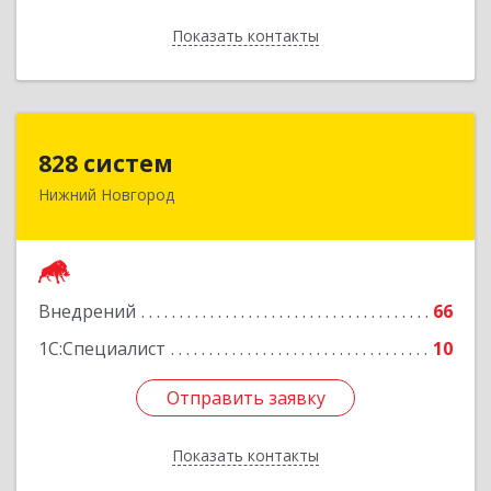
Показать контакты
Назад
828 систем
828 систем
Нижний Новгород
603006, Нижегородская обл, Нижний Новгород
г, Октябрьская ул, дом № 23В, оф.210
Подробнее
Внедрений
66
1С:Специалист
10
Отправить заявку
Отправить заявку
Показать контакты
Назад