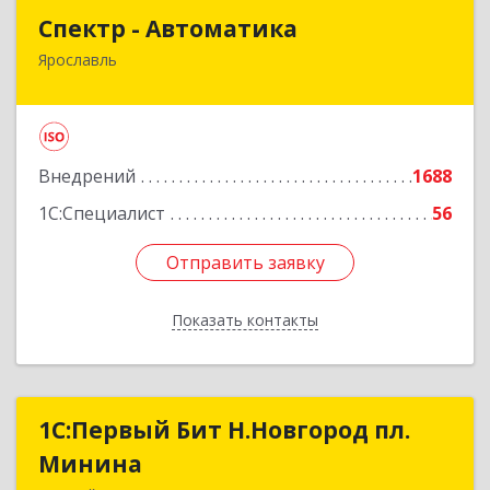
Спектр - Автоматика
Спектр - Автоматика
Ярославль
150054, Ярославская обл, Ярославль г, Щапова
ул, дом № 20, оф.503
Подробнее
Внедрений
1688
1С:Специалист
56
Отправить заявку
Отправить заявку
Показать контакты
Назад
1С:Первый Бит Н.Новгород пл.
1С:Первый Бит Н.Новгород пл.
Минина
Минина