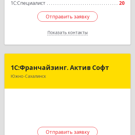
1С:Специалист
20
Отправить заявку
Отправить заявку
Показать контакты
Назад
1С:Франчайзинг. Актив Софт
1С:Франчайзинг. Актив Софт
Южно-Сахалинск
693010, Сахалинская обл, Южно-Сахалинск г, им
Анкудинова Федора Степановича б-р, дом № 3,
кв.5
Подробнее
Отправить заявку
Отправить заявку