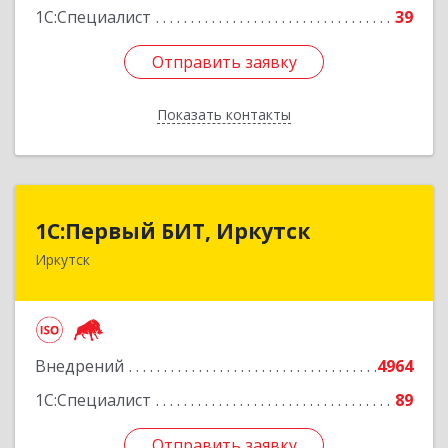
1С:Специалист
39
Отправить заявку
Отправить заявку
Показать контакты
Назад
1С:Первый БИТ, Иркутск
1С:Первый БИТ, Иркутск
Иркутск
664007, Иркутская обл, Иркутск г, Декабрьских
Событий ул, дом № 125, оф.500
Подробнее
Внедрений
4964
1С:Специалист
89
Отправить заявку
Отправить заявку