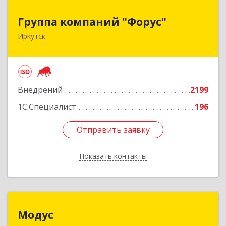
Группа компаний "Форус"
Группа компаний "Форус"
Иркутск
664007, Иркутская обл, Иркутск г, Ямская ул,
дом № 1, корпус 1, оф.1
Подробнее
Внедрений
2199
1С:Специалист
196
Отправить заявку
Отправить заявку
Показать контакты
Назад
Модус
Модус