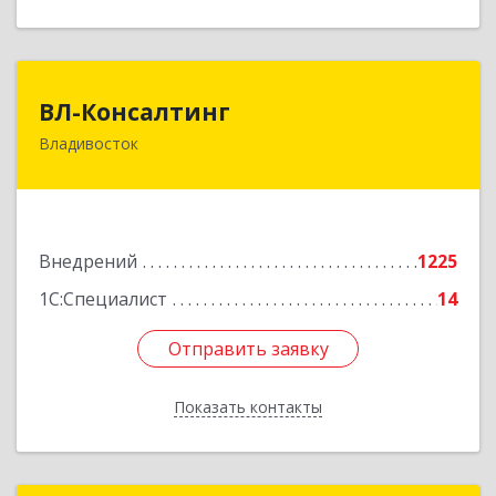
ВЛ-Консалтинг
ВЛ-Консалтинг
Владивосток
690109, Приморский край, Владивосток г,
Нейбута ул, дом № 87а
Подробнее
Внедрений
1225
1С:Специалист
14
Отправить заявку
Отправить заявку
Показать контакты
Назад