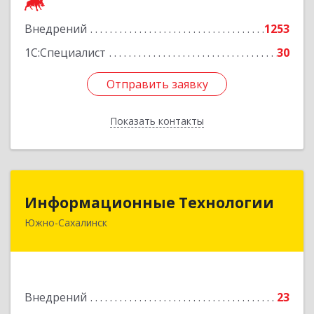
Подробнее
Внедрений
1253
1С:Специалист
30
Отправить заявку
Отправить заявку
Показать контакты
Назад
Информационные Технологии
Информационные Технологии
Южно-Сахалинск
693006, Сахалинская обл, Южно-Сахалинск г,
Ленина ул, дом № 321/1, этаж 6
Подробнее
Внедрений
23