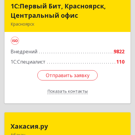
1С:Первый Бит, Красноярск,
1С:Первый Бит, Красноярск,
Центральный офис
Центральный офис
Красноярск
660017, Красноярский край, Красноярск г,
Диктатуры пролетариата ул, дом № 32
Внедрений
9822
Подробнее
1С:Специалист
110
Отправить заявку
Отправить заявку
Показать контакты
Назад
Хакасия.ру
Хакасия.ру
Абакан