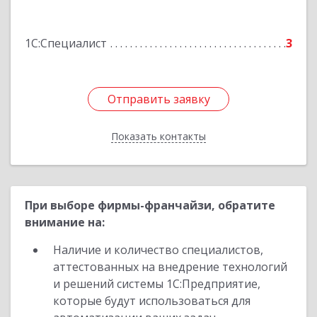
ул, дом № 8, литера BB1, оф.201
1С:Специалист
3
Подробнее
Отправить заявку
Отправить заявку
Показать контакты
Назад
При выборе фирмы-франчайзи, обратите
внимание на:
Наличие и количество специалистов,
аттестованных на внедрение технологий
и решений системы 1С:Предприятие,
которые будут использоваться для