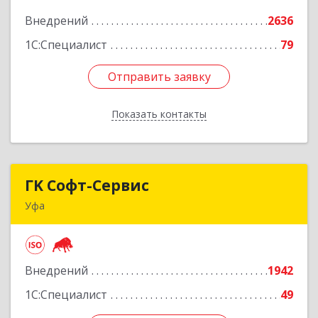
Внедрений
2636
Подробнее
1С:Специалист
79
Отправить заявку
Отправить заявку
Показать контакты
Назад
ГK Софт-Сервис
ГK Софт-Сервис
Уфа
450022, Башкортостан Респ, Уфа г, Менделеева
ул, дом № 134/7
Внедрений
1942
Подробнее
1С:Специалист
49