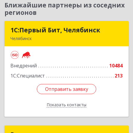
Ближайшие партнеры из соседних
регионов
1С:Первый Бит, Челябинск
1С:Первый Бит, Челябинск
Челябинск
454084, Челябинская обл, Челябинск г,
Каслинская ул, дом № 77, оф.109
Внедрений
10484
Подробнее
1С:Специалист
213
Отправить заявку
Отправить заявку
Показать контакты
Назад