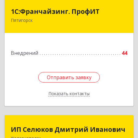
1С:Франчайзинг. ПрофИТ
1С:Франчайзинг. ПрофИТ
Пятигорск
357500, Ставропольский край, Пятигорск г,
Акопянца ул, дом № 11
Подробнее
Внедрений
44
Отправить заявку
Отправить заявку
Показать контакты
Назад
ИП Селюков Дмитрий Иванович
ИП Селюков Дмитрий Иванович