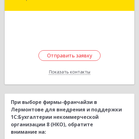
Орджоникидзе ул, дом № 11А
Подробнее
Отправить заявку
Отправить заявку
Показать контакты
Назад
При выборе фирмы-франчайзи в
Лермонтове для внедрения и поддержки
1С:Бухгалтерии некоммерческой
организации 8 (НКО), обратите
внимание на: