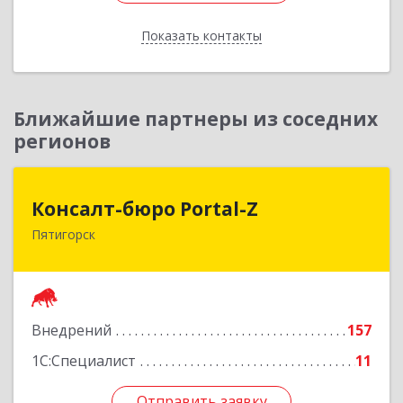
Показать контакты
Назад
Ближайшие партнеры из соседних
регионов
Консалт-бюро Portal-Z
Консалт-бюро Portal-Z
Пятигорск
357502, Ставропольский край, Пятигорск г,
Козлова ул, дом № 24/4
Подробнее
Внедрений
157
1С:Специалист
11
Отправить заявку
Отправить заявку