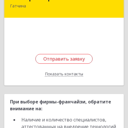
Гатчина
188304, Ленинградская обл, Гатчина г, К.Маркса
ул, дом № 4а
Подробнее
Отправить заявку
Отправить заявку
Показать контакты
Назад
При выборе фирмы-франчайзи, обратите
внимание на:
Наличие и количество специалистов,
аттестованных на внедрение технологий