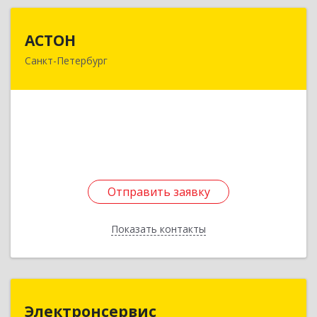
АСТОН
АСТОН
Санкт-Петербург
196210, Санкт-Петербург г, Пилотов ул, дом №
32
Подробнее
Отправить заявку
Отправить заявку
Показать контакты
Назад
Электронсервис
Электронсервис