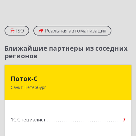
ISO
Реальная автоматизация
Ближайшие партнеры из соседних
регионов
Поток-С
Поток-С
Санкт-Петербург
196240, Санкт-Петербург г, Пулковское ш, дом
№ 5, корпус 2, лит. А, кв.215
Подробнее
1С:Специалист
7