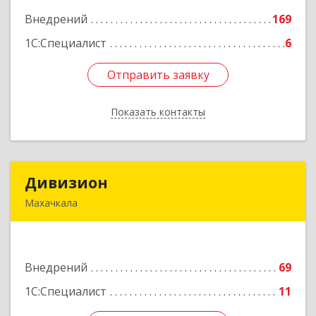
Внедрений
169
Подробнее
1С:Специалист
6
Отправить заявку
Отправить заявку
Показать контакты
Назад
Дивизион
Дивизион
Махачкала
367010, Дагестан Респ, Махачкала г,
Абубакарова ул, дом № 25
Внедрений
69
Подробнее
1С:Специалист
11