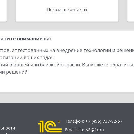
Показать контакты
Назад
атите внимание на:
стов, аттестованных на внедрение технологий и решен
атизации ваших задач.
ий в вашей или близкой отрасли. Вы можете обратитьс
ми решений.
Телефон:
+7 (495) 737-92-57
льности
Email:
site_v8@1c.ru