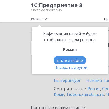
1С:Предприятие 8
Система программ
Россия
Пр
Главная
1С:Бухгалтерия некоммерческой организ
Информация на сайте будет
отображаться для региона
1С:Бухгалтери
Россия
в Богдановиче
Да, все верно
Ознакомьтесь с информацио
Выбрать другой
или внедрение продукта.
Екатеринбург
Нижний Та
Смотрите также:
Россия
,
Све
Коми
,
Тюменская область
,
Ч
Партнеры в вашем регионе: