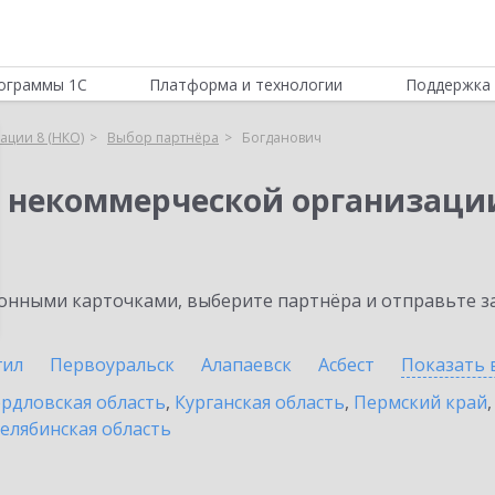
ограммы 1С
Платформа и технологии
Поддержка 
ации 8 (НКО)
Выбор партнёра
Богданович
я некоммерческой организации
нными карточками, выберите партнёра и отправьте за
гил
Первоуральск
Алапаевск
Асбест
Показать 
рдловская область
,
Курганская область
,
Пермский край
елябинская область