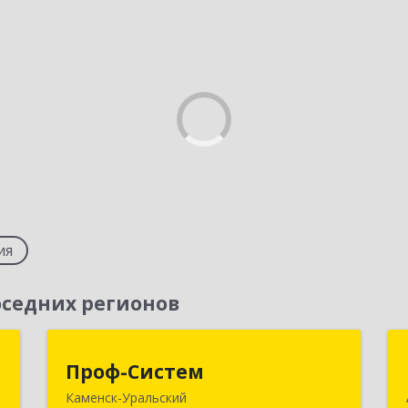
ия
седних регионов
г
Проф-Систем
Проф-Систем
Каменск-Уральский
,
623406, Свердловская обл, Каменск-