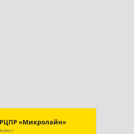
РЦПР «Микролайн»
РЦПР «Микролайн»
Асбест
624272, Свердловская обл, Асбест г,