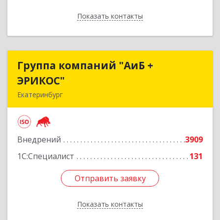
Показать контакты
Назад
Группа компаний "АиБ +
Группа компаний "АиБ +
ЭРИКОС"
ЭРИКОС"
Екатеринбург
620075, Свердловская обл, Екатеринбург г,
Луначарского ул, дом № 81, оф.1008
Внедрений
3909
Подробнее
1С:Специалист
131
Отправить заявку
Отправить заявку
Показать контакты
Назад