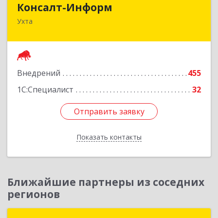
Консалт-Информ
Ухта
169300, Коми Респ, Ухта г, Строителей пр-д 1, 2
под.,6 этаж
Подробнее
Внедрений
455
1С:Специалист
32
Отправить заявку
Отправить заявку
Показать контакты
Назад
Ближайшие партнеры из соседних
регионов