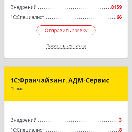
Внедрений
8159
1С:Специалист
66
Отправить заявку
Отправить заявку
Показать контакты
Назад
1С:Франчайзинг. АДМ-Сервис
1С:Франчайзинг. АДМ-Сервис
Пермь
614096, Пермский край, Пермь г, Ленина ул,
дом № 68, оф.513
Подробнее
Внедрений
3
1С:Специалист
8