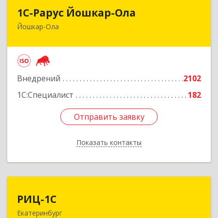
1С-Рарус Йошкар-Ола
1С-Рарус Йошкар-Ола
Йошкар-Ола
424004, Марий Эл Респ, Йошкар-Ола г, Волкова
ул, дом № 68
Подробнее
Внедрений
2102
1С:Специалист
182
Отправить заявку
Отправить заявку
Показать контакты
Назад
РИЦ-1С
РИЦ-1С
Екатеринбург
620102, Свердловская обл, Екатеринбург г,