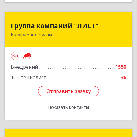
Группа компаний "ЛИСТ"
Группа компаний "ЛИСТ"
Набережные Челны
423832, Татарстан Респ, Набережные Челны г,
Раиса Беляева пр-кт, дом № 53А, пом.1-H
Подробнее
Внедрений
1550
1С:Специалист
36
Отправить заявку
Отправить заявку
Показать контакты
Назад