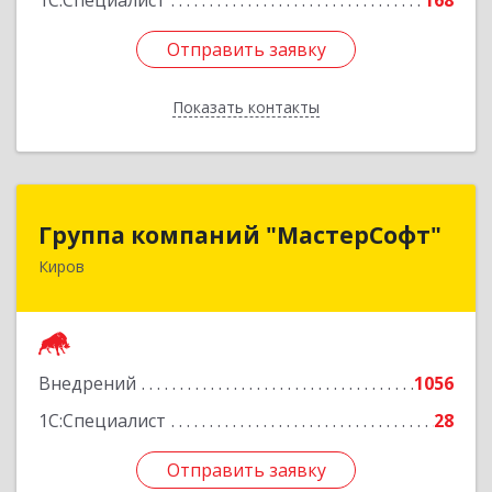
1С:Специалист
168
Отправить заявку
Отправить заявку
Показать контакты
Назад
Группа компаний "МастерСофт"
Группа компаний "МастерСофт"
Киров
610017, Кировская обл, Киров г, Маклина ул,
дом № 40
Подробнее
Внедрений
1056
1С:Специалист
28
Отправить заявку
Отправить заявку