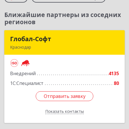
Ближайшие партнеры из соседних
регионов
Глобал-Софт
Глобал-Софт
Краснодар
350018, Краснодарский край, Краснодар г,
Сормовская ул, дом № 7
Внедрений
4135
Подробнее
1С:Специалист
80
Отправить заявку
Отправить заявку
Показать контакты
Назад