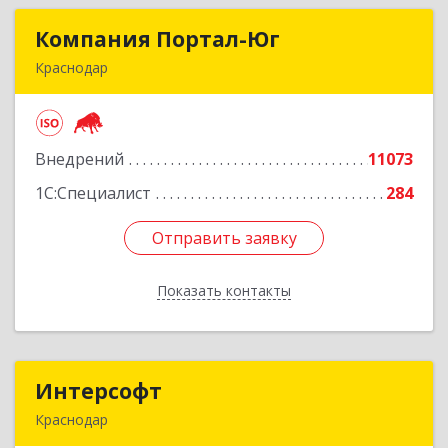
Компания Портал-Юг
Компания Портал-Юг
Краснодар
350020, Краснодарский край, Краснодар г,
Одесская ул, дом № 48, оф.2,3,6
Внедрений
11073
Подробнее
1С:Специалист
284
Отправить заявку
Отправить заявку
Показать контакты
Назад
Интерсофт
Интерсофт
Краснодар
350020, Краснодарский край, Краснодар г,