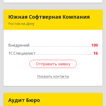
Южная Софтверная Компания
Южная Софтверная Компания
Ростов-на-Дону
344116, Ростовская обл, Ростов-на-Дону г, 2-я
Володарского ул, Здание № 76, оф.203
Внедрений
100
Подробнее
1С:Специалист
16
Отправить заявку
Отправить заявку
Показать контакты
Назад
Аудит Бюро
Аудит Бюро