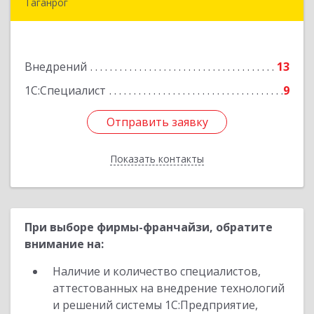
Таганрог
347900, Ростовская обл, Таганрог г,
Лермонтовский пер, дом № 7 "А"
Внедрений
13
Подробнее
1С:Специалист
9
Отправить заявку
Отправить заявку
Показать контакты
Назад
При выборе фирмы-франчайзи, обратите
внимание на:
Наличие и количество специалистов,
аттестованных на внедрение технологий
и решений системы 1С:Предприятие,