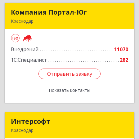
Компания Портал-Юг
Компания Портал-Юг
Краснодар
350020, Краснодарский край, Краснодар г,
Одесская ул, дом № 48, оф.2,3,6
Внедрений
11070
Подробнее
1С:Специалист
282
Отправить заявку
Отправить заявку
Показать контакты
Назад
Интерсофт
Интерсофт
Краснодар
350020, Краснодарский край, Краснодар г,