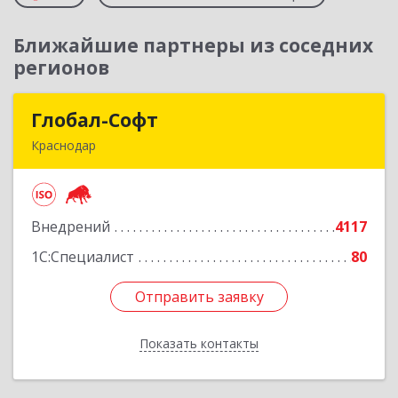
Ближайшие партнеры из соседних
регионов
Глобал-Софт
Глобал-Софт
Краснодар
350018, Краснодарский край, Краснодар г,
Сормовская ул, дом № 7
Внедрений
4117
Подробнее
1С:Специалист
80
Отправить заявку
Отправить заявку
Показать контакты
Назад