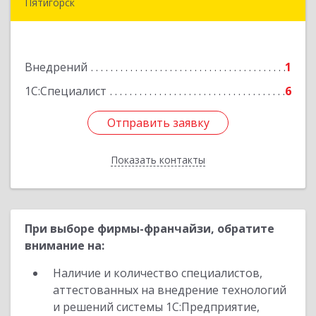
Пятигорск
357500, Ставропольский край, Пятигорск г,
Московская ул, дом № 84
Внедрений
1
Подробнее
1С:Специалист
6
Отправить заявку
Отправить заявку
Показать контакты
Назад
При выборе фирмы-франчайзи, обратите
внимание на:
Наличие и количество специалистов,
аттестованных на внедрение технологий
и решений системы 1С:Предприятие,