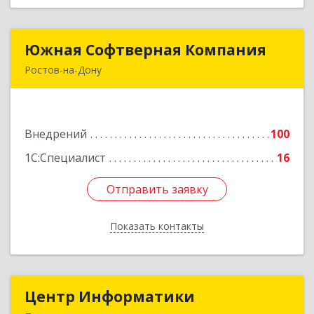
Южная Софтверная Компания
Южная Софтверная Компания
Ростов-на-Дону
344116, Ростовская обл, Ростов-на-Дону г, 2-я
Володарского ул, Здание № 76, оф.203
Внедрений
100
Подробнее
1С:Специалист
16
Отправить заявку
Отправить заявку
Показать контакты
Назад
Центр Информатики
Центр Информатики