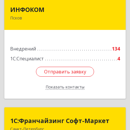
ИНФОКОМ
ИНФОКОМ
Псков
180000, Псковская обл, Псков г, Советская ул,
дом № 42г
Подробнее
Внедрений
134
1С:Специалист
4
Отправить заявку
Отправить заявку
Показать контакты
Назад
1С:Франчайзинг Софт-Маркет
1С:Франчайзинг Софт-Маркет
Санкт-Петербург