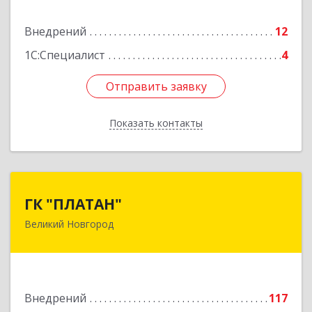
Подробнее
Внедрений
12
1С:Специалист
4
Отправить заявку
Отправить заявку
Показать контакты
Назад
ГК "ПЛАТАН"
ГК "ПЛАТАН"
Великий Новгород
173003, Новгородская обл, Великий Новгород
г, Большая Санкт-Петербургская ул, дом № 80,
оф.17
Подробнее
Внедрений
117