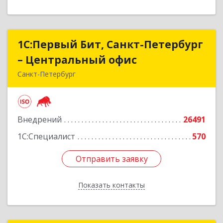
1С:Первый Бит, Санкт-Петербург
1С:Первый Бит, Санкт-Петербург
– Центральный офис
– Центральный офис
Санкт-Петербург
г.Санкт-Петербург, Невский проспект, 10
Подробнее
Внедрений
26491
1С:Специалист
570
Отправить заявку
Отправить заявку
Показать контакты
Назад