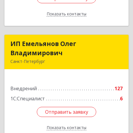
Показать контакты
Назад
ИП Емельянов Олег
ИП Емельянов Олег
Владимирович
Владимирович
Санкт-Петербург
197372, Санкт-Петербург г, Авиаконструкторов
пр-кт, дом № 3, корпус 2, кв.283
Внедрений
127
Подробнее
1С:Специалист
6
Отправить заявку
Отправить заявку
Показать контакты
Назад