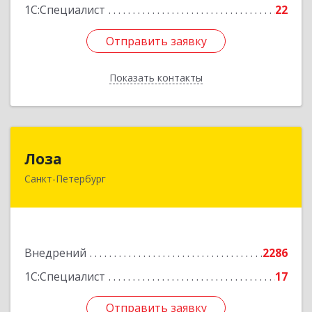
1С:Специалист
22
Отправить заявку
Отправить заявку
Показать контакты
Назад
Лоза
Лоза
Санкт-Петербург
194044, Санкт-Петербург г, Выборгская наб,
дом № 49,БЦ "Компрессор", оф.600
Подробнее
Внедрений
2286
1С:Специалист
17
Отправить заявку
Отправить заявку