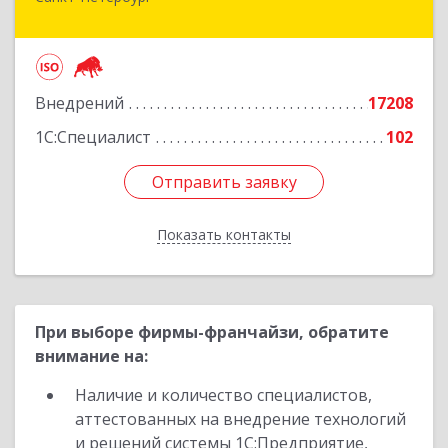
Санкт-Петербург г, Суворовский проспект, 10
Подробнее
Внедрений
17208
1С:Специалист
102
Отправить заявку
Отправить заявку
Показать контакты
Назад
При выборе фирмы-франчайзи, обратите
внимание на:
Наличие и количество специалистов,
аттестованных на внедрение технологий
и решений системы 1С:Предприятие,