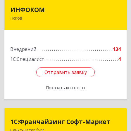
ИНФОКОМ
ИНФОКОМ
Псков
180000, Псковская обл, Псков г, Советская ул,
дом № 42г
Подробнее
Внедрений
134
1С:Специалист
4
Отправить заявку
Отправить заявку
Показать контакты
Назад
1С:Франчайзинг Софт-Маркет
1С:Франчайзинг Софт-Маркет
Санкт-Петербург