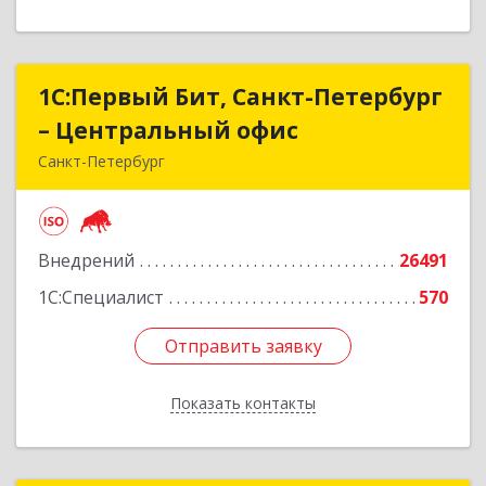
1С:Первый Бит, Санкт-Петербург
1С:Первый Бит, Санкт-Петербург
– Центральный офис
– Центральный офис
Санкт-Петербург
г.Санкт-Петербург, Невский проспект, 10
Подробнее
Внедрений
26491
1С:Специалист
570
Отправить заявку
Отправить заявку
Показать контакты
Назад