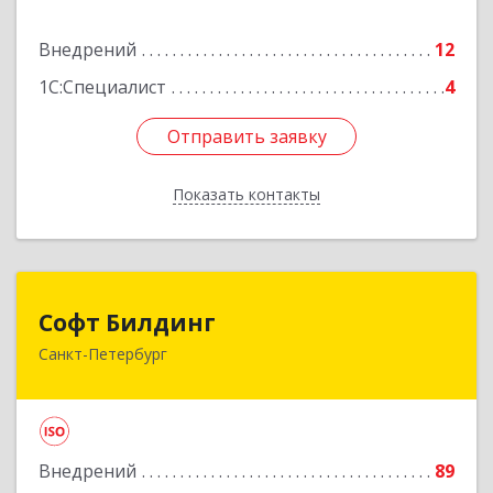
Подробнее
Внедрений
12
1С:Специалист
4
Отправить заявку
Отправить заявку
Показать контакты
Назад
Софт Билдинг
Софт Билдинг
Санкт-Петербург
194044, Санкт-Петербург г, Смолячкова ул, дом
№ 19, литера А., оф.711
Подробнее
Внедрений
89