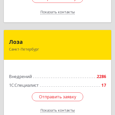
Показать контакты
Назад
Лоза
Лоза
Санкт-Петербург
194044, Санкт-Петербург г, Выборгская наб,
дом № 49,БЦ "Компрессор", оф.600
Подробнее
Внедрений
2286
1С:Специалист
17
Отправить заявку
Отправить заявку
Показать контакты
Назад