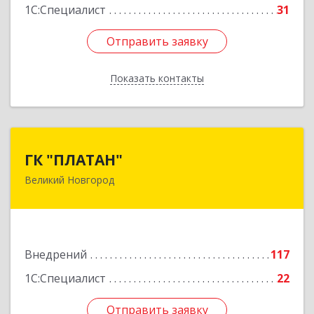
1С:Специалист
31
Отправить заявку
Отправить заявку
Показать контакты
Назад
ГК "ПЛАТАН"
ГК "ПЛАТАН"
Великий Новгород
173003, Новгородская обл, Великий Новгород
г, Большая Санкт-Петербургская ул, дом № 80,
оф.17
Подробнее
Внедрений
117
1С:Специалист
22
Отправить заявку
Отправить заявку