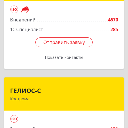
Подробнее
Внедрений
4670
1С:Специалист
285
Отправить заявку
Отправить заявку
Показать контакты
Назад
ГЕЛИОС-С
ГЕЛИОС-С
Кострома
156026, Костромская обл, г.о. город Кострома,
Кострома г, Советская ул, дом № 136а
Подробнее