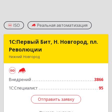
ISO
Реальная автоматизация
1С:Первый Бит, Н. Новгород, пл.
1С:Первый Бит, Н. Новгород, пл.
Революции
Революции
Нижний Новгород
603002, Нижегородская обл, Нижний Новгород
г, Литвинова ул, дом № 74, корпус 31, пом.1
Внедрений
3866
Подробнее
1С:Специалист
95
Отправить заявку
Отправить заявку