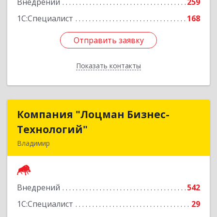
Внедрений
259
1С:Специалист
168
Отправить заявку
Отправить заявку
Показать контакты
Назад
Компания "Лоцман Бизнес-
Компания "Лоцман Бизнес-
Технологий"
Технологий"
Владимир
600015, Владимирская обл, Владимир г,
Чайковского ул, дом № 40А, оф.21
Внедрений
542
Подробнее
1С:Специалист
29