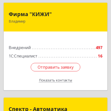
Фирма "КИЖИ"
Фирма "КИЖИ"
Владимир
600000, Владимирская обл, Владимир г,
Диктора Левитана ул, дом № 4-г
Подробнее
Внедрений
497
1С:Специалист
16
Отправить заявку
Отправить заявку
Показать контакты
Назад
Спектр - Автоматика
Спектр - Автоматика