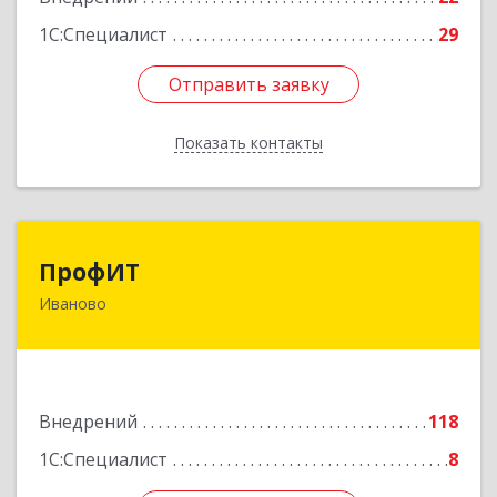
1С:Специалист
29
Отправить заявку
Отправить заявку
Показать контакты
Назад
ПрофИТ
ПрофИТ
Иваново
153000, Ивановская обл, г.о. город Иваново,
Иваново г, Конспиративный пер, дом № 7,
оф.1001
Подробнее
Внедрений
118
1С:Специалист
8