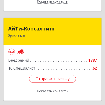
Показать контакты
Назад
АйТи-Консалтинг
АйТи-Консалтинг
Ярославль
150007, Ярославская обл, Ярославль г, Урочская
ул, дом № 19, пом.28
Подробнее
Внедрений
1787
1С:Специалист
62
Отправить заявку
Отправить заявку
Показать контакты
Назад