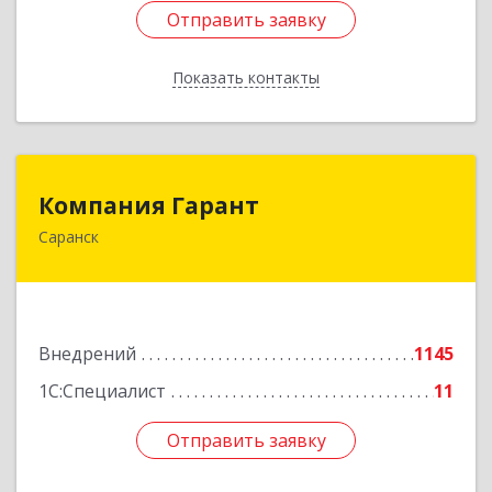
Отправить заявку
Отправить заявку
Показать контакты
Назад
Компания Гарант
Компания Гарант
Саранск
430005, Мордовия Респ, Саранск г,
Большевистская ул, дом № 60, этаж 4 оф.7
Подробнее
Внедрений
1145
1С:Специалист
11
Отправить заявку
Отправить заявку