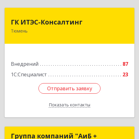
ГК ИТЭС-Консалтинг
ГК ИТЭС-Консалтинг
Тюмень
625032, Тюменская обл, Тюмень г,
Черниговская ул, дом № 5, корпус 2, кв.710
Подробнее
Внедрений
87
1С:Специалист
23
Отправить заявку
Отправить заявку
Показать контакты
Назад
Группа компаний "АиБ +
Группа компаний "АиБ +