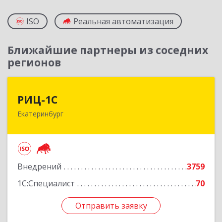
ISO
Реальная автоматизация
Ближайшие партнеры из соседних
регионов
РИЦ-1С
РИЦ-1С
Екатеринбург
620102, Свердловская обл, Екатеринбург г,
Фурманова ул, дом № 124
Подробнее
Внедрений
3759
1С:Специалист
70
Отправить заявку
Отправить заявку