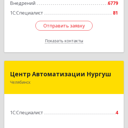
Внедрений
6779
1С:Специалист
81
Отправить заявку
Отправить заявку
Показать контакты
Назад
Центр Автоматизации Нургуш
Центр Автоматизации Нургуш
Челябинск
454008, Челябинская обл, Челябинск г,
Каслинская ул, дом № 36-2
Подробнее
1С:Специалист
4