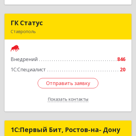
ГК Статус
ГК Статус
Ставрополь
355002, Ставропольский край, Ставрополь г,
Лермонтова ул, дом № 187
Внедрений
846
Подробнее
1С:Специалист
20
Отправить заявку
Отправить заявку
Показать контакты
Назад
1С:Первый Бит, Ростов-на- Дону
1С:Первый Бит, Ростов-на- Дону