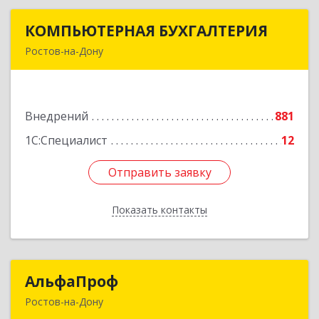
КОМПЬЮТЕРНАЯ БУХГАЛТЕРИЯ
КОМПЬЮТЕРНАЯ БУХГАЛТЕРИЯ
Ростов-на-Дону
344002, Ростовская обл, Ростов-на-Дону г,
Социалистическая ул, дом № 107А
Внедрений
881
Подробнее
1С:Специалист
12
Отправить заявку
Отправить заявку
Показать контакты
Назад
АльфаПроф
АльфаПроф
Ростов-на-Дону
344082, Ростовская обл, город Ростов-на-Дону