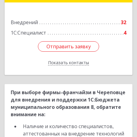
170000, Тверская обл, Тверь г, Новоторжская
ул, дом № 21, корпус 1
Внедрений
32
Подробнее
1С:Специалист
4
Отправить заявку
Отправить заявку
Показать контакты
Назад
При выборе фирмы-франчайзи в Череповце
для внедрения и поддержки 1С:Бюджета
муниципального образования 8, обратите
внимание на:
Наличие и количество специалистов,
аттестованных на внедрение технологий