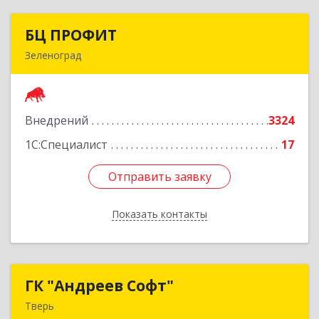
БЦ ПРОФИТ
БЦ ПРОФИТ
Зеленоград
124482, Москва г, Зеленоград г, корпус 340,
этаж 1, пом.Х, ком.1-5
Внедрений
3324
Подробнее
1С:Специалист
17
Отправить заявку
Отправить заявку
Показать контакты
Назад
ГК "Андреев Софт"
ГК "Андреев Софт"
Тверь