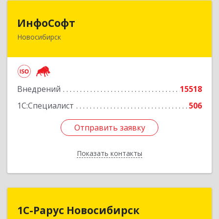
ИнфоСофт
ИнфоСофт
Новосибирск
630091, Новосибирская обл, Новосибирск г,
Крылова ул, дом № 31
Подробнее
Внедрений
15518
1С:Специалист
506
Отправить заявку
Отправить заявку
Показать контакты
Назад
1С-Рарус Новосибирск
1С-Рарус Новосибирск