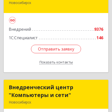
Новосибирск
630015, Новосибирская обл, Новосибирск г,
Планетная ул, дом № 30,производственный
корпус 2Б, пом.5а
Подробнее
Внедрений
9376
1С:Специалист
146
Отправить заявку
Отправить заявку
Показать контакты
Назад
Внедренческий центр
Внедренческий центр
"Компьютеры и сети"
"Компьютеры и сети"
Новосибирск
630075, Новосибирская обл, Новосибирск г,