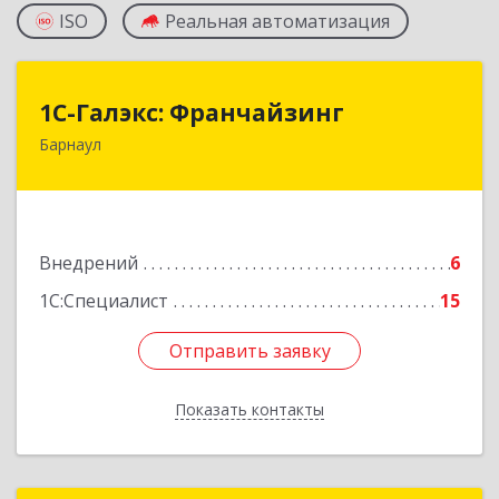
ISO
Реальная автоматизация
1С-Галэкс: Франчайзинг
1С-Галэкс: Франчайзинг
Барнаул
656015, Алтайский край, Барнаул г, Деповская
ул, дом № 7, каб.А-105
Подробнее
Внедрений
6
1С:Специалист
15
Отправить заявку
Отправить заявку
Показать контакты
Назад