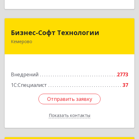
Бизнес-Софт Технологии
Бизнес-Софт Технологии
Кемерово
650992, Кемеровская область - Кузбасс обл,
Кемерово г, Советский пр-кт, дом № 2/8, оф.401
Подробнее
Внедрений
2773
1С:Специалист
37
Отправить заявку
Отправить заявку
Показать контакты
Назад