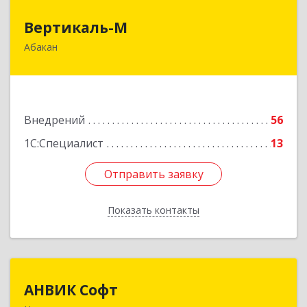
Вертикаль-М
Вертикаль-М
Абакан
655017, Хакасия Респ, Абакан г, Чертыгашева
ул, дом № 124, кв.97Н
Подробнее
Внедрений
56
1С:Специалист
13
Отправить заявку
Отправить заявку
Показать контакты
Назад
АНВИК Софт
АНВИК Софт