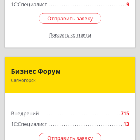
1С:Специалист
9
Отправить заявку
Отправить заявку
Показать контакты
Назад
Бизнес Форум
Бизнес Форум
Саяногорск
655603, Хакасия Респ, Саяногорск г, Советский
мкр, дом № 2, кв.262
Подробнее
Внедрений
715
1С:Специалист
13
Отправить заявку
Отправить заявку