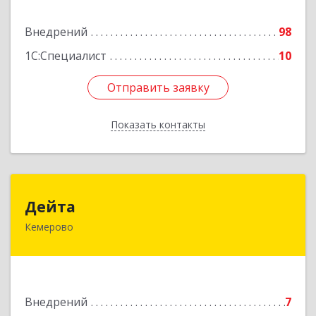
Подробнее
Внедрений
98
1С:Специалист
10
Отправить заявку
Отправить заявку
Показать контакты
Назад
Дейта
Дейта
Кемерово
650036, Кемеровская обл, Кемерово г,
Тухачевского ул, дом № 22, корпус А, оф.405
Подробнее
Внедрений
7