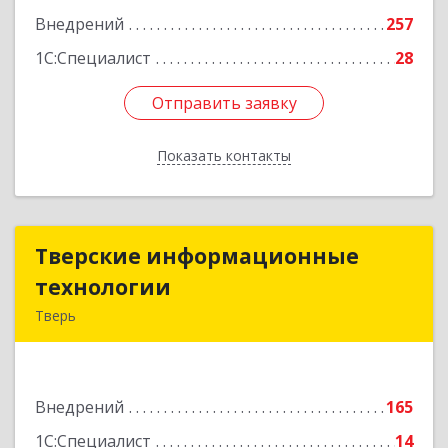
Внедрений
257
1С:Специалист
28
Отправить заявку
Отправить заявку
Показать контакты
Назад
Тверские информационные
Тверские информационные
технологии
технологии
Тверь
170028, Тверская обл, Тверь г, Коминтерна ул,
дом № 81, пом.1, каб.5
Внедрений
165
Подробнее
1С:Специалист
14