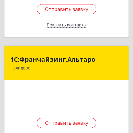
Отправить заявку
Отправить заявку
Показать контакты
Назад
1С:Франчайзинг.Альтаро
1С:Франчайзинг.Альтаро
Нелидово
172527, Тверская обл, Нелидово г, Матросова
ул, дом № 22, оф.1
Подробнее
Отправить заявку
Отправить заявку