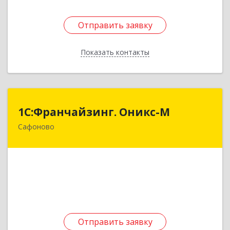
Отправить заявку
Отправить заявку
Показать контакты
Назад
1С:Франчайзинг. Оникс-М
1С:Франчайзинг. Оникс-М
Сафоново
215500, Смоленская обл, Сафоновский р-н,
Сафоново г, Революционная ул, дом № 9а
Подробнее
Отправить заявку
Отправить заявку