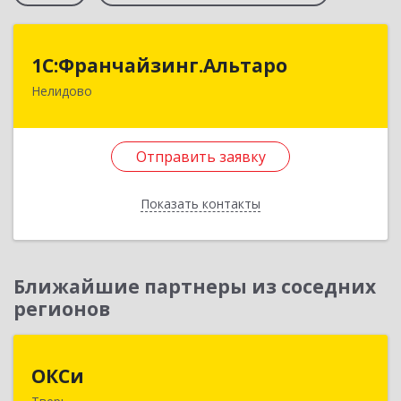
1С:Франчайзинг.Альтаро
1С:Франчайзинг.Альтаро
Нелидово
172527, Тверская обл, Нелидово г, Матросова
ул, дом № 22, оф.1
Отправить заявку
Подробнее
Отправить заявку
Показать контакты
Назад
Ближайшие партнеры из соседних
регионов
ОКСи
ОКСи