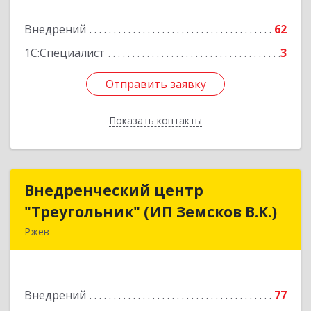
Подробнее
Внедрений
62
1С:Специалист
3
Отправить заявку
Отправить заявку
Показать контакты
Назад
Внедренческий центр
Внедренческий центр
"Треугольник" (ИП Земсков В.К.)
"Треугольник" (ИП Земсков В.К.)
Ржев
172386, Тверская обл, Ржев г, Маяковского ул,
дом № 36, кв.57
Внедрений
77
Подробнее