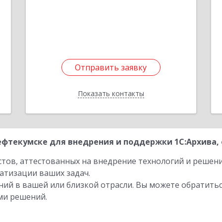
е
Отправить заявку
Отправить заявку
Показать контакты
Назад
фтекумске для внедрения и поддержки 1С:Архива, 
стов, аттестованных на внедрение технологий и решен
атизации ваших задач.
ий в вашей или близкой отрасли. Вы можете обратитьс
ми решений.