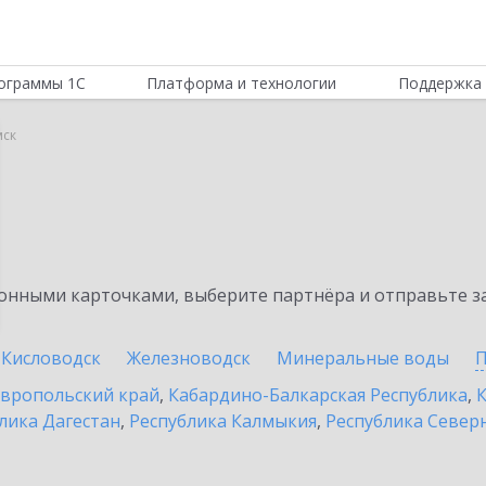
ограммы 1С
Платформа и технологии
Поддержка 
мск
нными карточками, выберите партнёра и отправьте за
Кисловодск
Железноводск
Минеральные воды
П
вропольский край
,
Кабардино-Балкарская Республика
,
К
лика Дагестан
,
Республика Калмыкия
,
Республика Северн