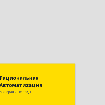
Рациональная
Рациональная
Автоматизация
Автоматизация
357209, Ставропольский край, м.о.
Минеральные воды
Минераловодский, Минеральные
Воды г, 22 Партсъезда пр-кт,