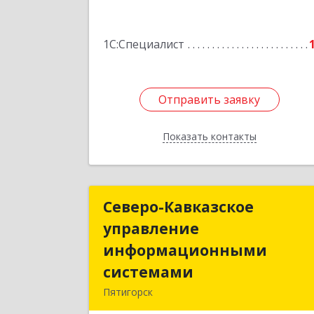
Подробне
1С:Специалист
Отправить заявку
Отправить заявку
Показать контакты
Назад
Северо-Кавказское
Северо-Кавказско
управление
управлени
информационными
информационным
системами
системам
Пятигорск
357500, Ставропольский край