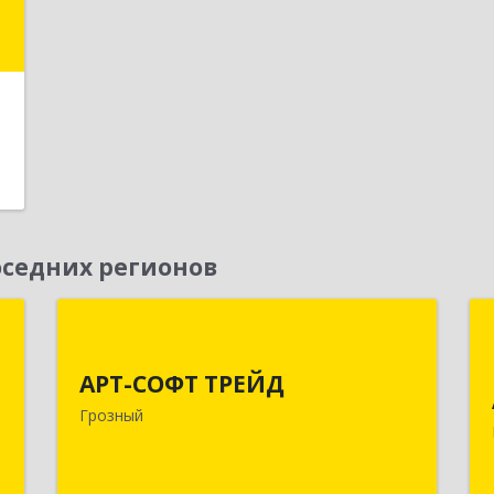
е
седних регионов
T
АРТ-СОФТ ТРЕЙД
АРТ-СОФТ ТРЕЙД
-
364013, Чеченская Респ, Грозный г,
,
Полярников ул, дом № 36А
Грозный
6
Подробнее
е