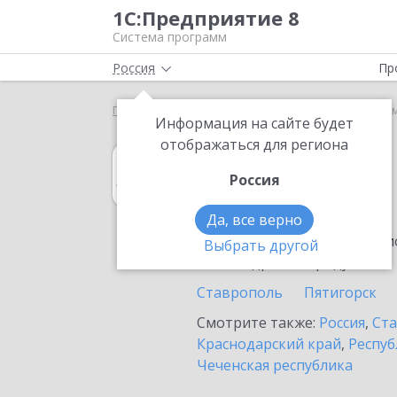
1С:Предприятие 8
Система программ
Россия
Пр
Главная
1С:Архив
Выбор партнёра
Нефтеку
Информация на сайте будет
отображаться для региона
1С:Архив
Россия
в Нефтекумске
Да, все верно
Ознакомьтесь с информацио
Выбрать другой
или внедрение продукта.
Ставрополь
Пятигорск
Смотрите также:
Россия
,
Ста
Краснодарский край
,
Респуб
Чеченская республика