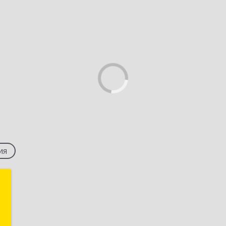
ия
л
,
А