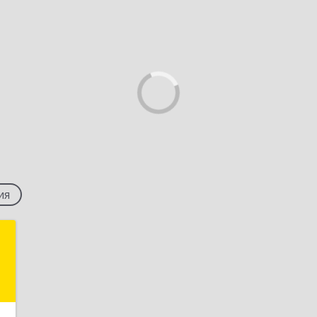
ия
"
,
4