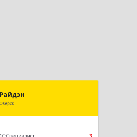
Райдэн
Райдэн
Озерск
456783, Челябинская обл, Озерск г,
Ленина пр-кт, дом № 90
Подробнее
1С:Специалист
3