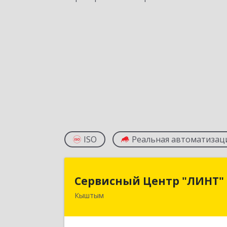
ISO
Реальная автоматизац
Сервисный Центр "ЛИНТ
Сервисный Центр "ЛИНТ"
Кыштым
456870, Челябинская обл, Кыштым г
Демина ул, дом № 14-2