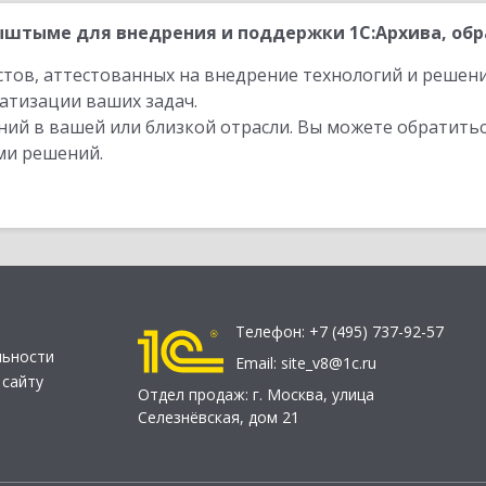
штыме для внедрения и поддержки 1С:Архива, обр
стов, аттестованных на внедрение технологий и решен
атизации ваших задач.
ий в вашей или близкой отрасли. Вы можете обратитьс
ми решений.
Телефон:
+7 (495) 737-92-57
льности
Email:
site_v8@1c.ru
 сайту
Отдел продаж:
г. Москва
,
улица
Селезнёвская, дом 21