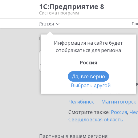
1С:Предприятие 8
Система программ
Россия
Пр
Главная
1С:Архив
Выбор партнёра
Кыштым
Информация на сайте будет
отображаться для региона
1С:Архив
Россия
в Кыштыме
Да, все верно
Ознакомьтесь с информацио
Выбрать другой
или внедрение продукта.
Челябинск
Магнитогорск
Смотрите также:
Россия
,
Чел
Свердловская область
Партнеры в вашем регионе: