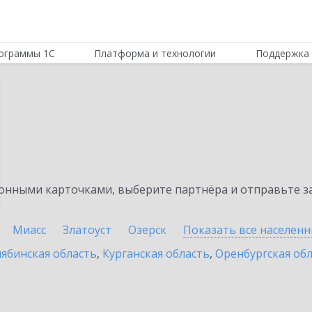
ограммы 1С
Платформа и технологии
Поддержка 
нными карточками, выберите партнёра и отправьте за
Миасс
Златоуст
Озерск
Показать все населен
ябинская область
,
Курганская область
,
Оренбургская об