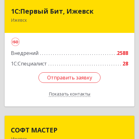
1С:Первый Бит, Ижевск
1С:Первый Бит, Ижевск
Ижевск
426008, Удмуртская Респ, Ижевск г,
Коммунаров ул, дом № 234
Подробнее
Внедрений
2588
1С:Специалист
28
Отправить заявку
Отправить заявку
Показать контакты
Назад
СОФТ МАСТЕР
СОФТ МАСТЕР
Ижевск