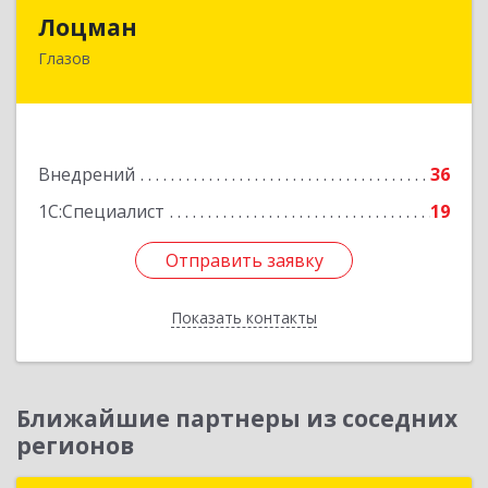
Лоцман
Лоцман
Глазов
427620, Удмуртская Респ, Глазов г, Сибирская
ул, дом № 20
Подробнее
Внедрений
36
1С:Специалист
19
Отправить заявку
Отправить заявку
Показать контакты
Назад
Ближайшие партнеры из соседних
регионов