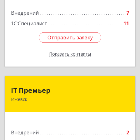
Подробнее
Внедрений
7
1С:Специалист
11
Отправить заявку
Отправить заявку
Показать контакты
Назад
IT Премьер
IT Премьер
Ижевск
426011, Удмуртская Респ, Ижевск г,
Красноармейская ул, дом № 318, оф.6
Подробнее
Внедрений
2