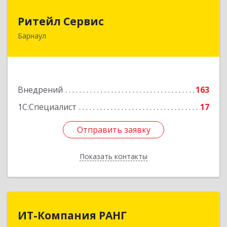
Ритейл Сервис
Ритейл Сервис
Барнаул
656037, Алтайский край, Барнаул г, Калинина
пр, дом № 116/44
Подробнее
Внедрений
163
1С:Специалист
17
Отправить заявку
Отправить заявку
Показать контакты
Назад
ИТ-Компания РАНГ
ИТ-Компания РАНГ