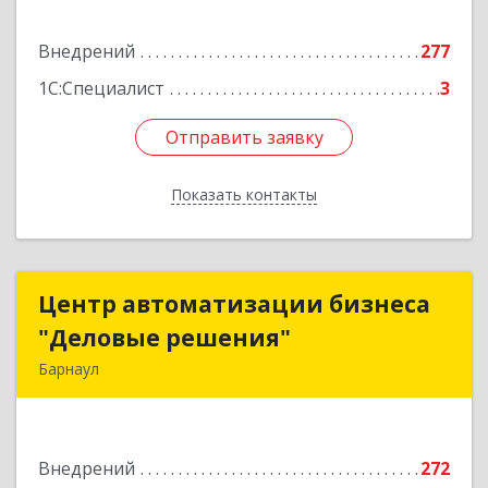
Подробнее
Внедрений
277
1С:Специалист
3
Отправить заявку
Отправить заявку
Показать контакты
Назад
Центр автоматизации бизнеса
Центр автоматизации бизнеса
"Деловые решения"
"Деловые решения"
Барнаул
656055, Алтайский край, Барнаул г, Георгия
Исакова ул, дом № 212, кв.33
Внедрений
272
Подробнее