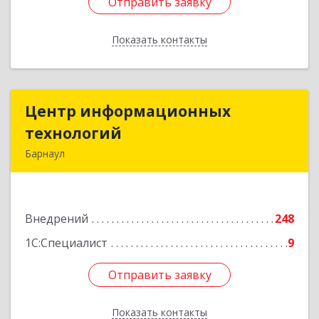
Отправить заявку
Отправить заявку
Показать контакты
Назад
Центр информационных
Центр информационных
технологий
технологий
Барнаул
656060, Алтайский край, Барнаул г, Шукшина
ул, дом № 8, кв.68
Внедрений
248
Подробнее
1С:Специалист
9
Отправить заявку
Отправить заявку
Показать контакты
Назад