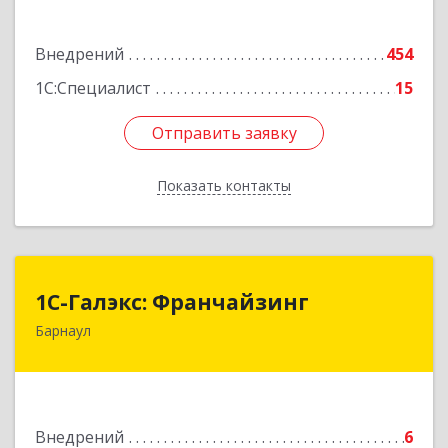
Подробнее
Внедрений
454
1С:Специалист
15
Отправить заявку
Отправить заявку
Показать контакты
Назад
1С-Галэкс: Франчайзинг
1С-Галэкс: Франчайзинг
Барнаул
656015, Алтайский край, Барнаул г, Деповская
ул, дом № 7, каб.А-105
Подробнее
Внедрений
6