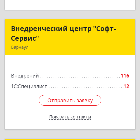
Внедренческий центр "Софт-
Внедренческий центр "Софт-
Сервис"
Сервис"
Барнаул
656063, Алтайский край, Барнаул г, Попова ул,
дом № 11
Внедрений
116
Подробнее
1С:Специалист
12
Отправить заявку
Отправить заявку
Показать контакты
Назад