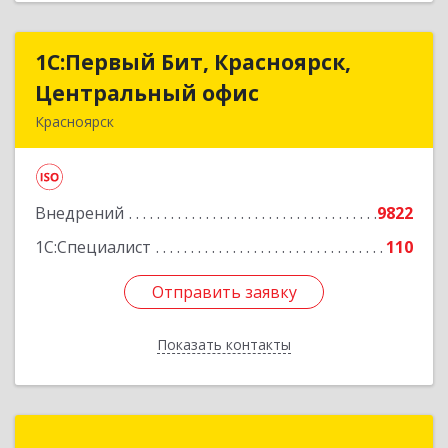
1С:Первый Бит, Красноярск,
1С:Первый Бит, Красноярск,
Центральный офис
Центральный офис
Красноярск
660017, Красноярский край, Красноярск г,
Диктатуры пролетариата ул, дом № 32
Внедрений
9822
Подробнее
1С:Специалист
110
Отправить заявку
Отправить заявку
Показать контакты
Назад
Хакасия.ру