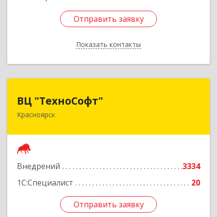
Отправить заявку
Отправить заявку
Показать контакты
Назад
ВЦ "ТехноСофт"
ВЦ "ТехноСофт"
Красноярск
660118, Красноярский край, Красноярск г,
Авиаторов ул, дом № 54
Подробнее
Внедрений
3334
1С:Специалист
20
Отправить заявку
Отправить заявку