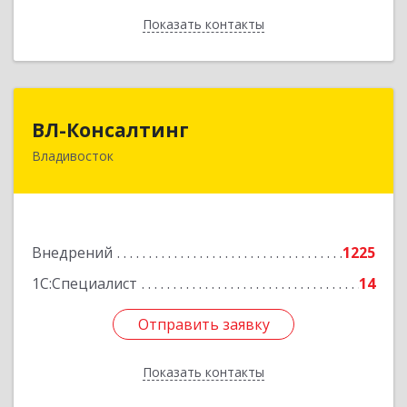
Показать контакты
Назад
ВЛ-Консалтинг
ВЛ-Консалтинг
Владивосток
690109, Приморский край, Владивосток г,
Нейбута ул, дом № 87а
Подробнее
Внедрений
1225
1С:Специалист
14
Отправить заявку
Отправить заявку
Показать контакты
Назад