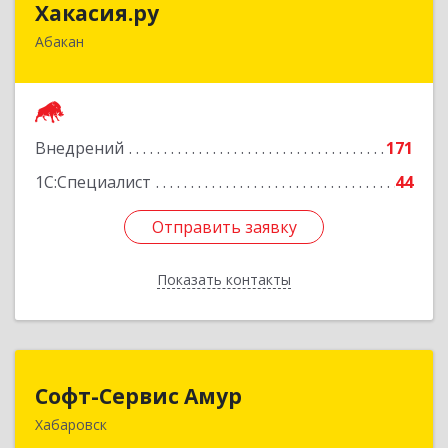
Хакасия.ру
Абакан
655017, Хакасия Респ, Абакан г, Вяткина ул, дом
№ 9, кв.2
Подробнее
Внедрений
171
1С:Специалист
44
Отправить заявку
Отправить заявку
Показать контакты
Назад
Софт-Сервис Амур
Софт-Сервис Амур
Хабаровск
680000, Хабаровский край, Хабаровск г,