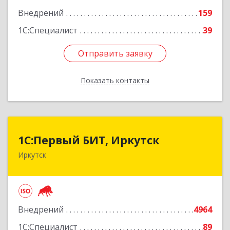
Внедрений
159
1С:Специалист
39
Отправить заявку
Отправить заявку
Показать контакты
Назад
1С:Первый БИТ, Иркутск
1С:Первый БИТ, Иркутск
Иркутск
664007, Иркутская обл, Иркутск г, Декабрьских
Событий ул, дом № 125, оф.500
Подробнее
Внедрений
4964
1С:Специалист
89