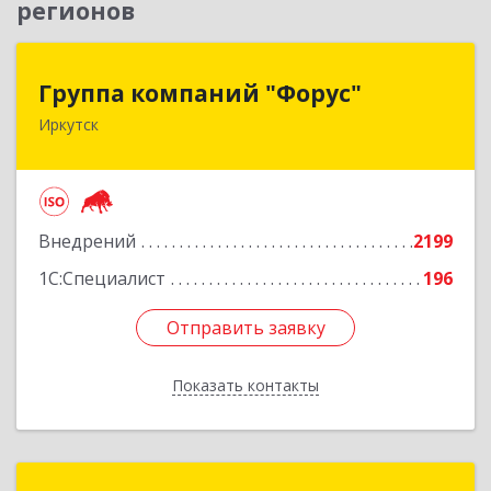
регионов
Группа компаний "Форус"
Группа компаний "Форус"
Иркутск
664007, Иркутская обл, Иркутск г, Ямская ул,
дом № 1, корпус 1, оф.1
Подробнее
Внедрений
2199
1С:Специалист
196
Отправить заявку
Отправить заявку
Показать контакты
Назад