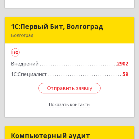
1С:Первый Бит, Волгоград
1С:Первый Бит, Волгоград
Волгоград
400005, Волгоградская обл, Волгоград г, 7-й
Гвардейской ул, дом № 12
Внедрений
2902
Подробнее
1С:Специалист
59
Отправить заявку
Отправить заявку
Показать контакты
Назад
Компьютерный аудит
Компьютерный аудит