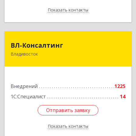
Показать контакты
Назад
ВЛ-Консалтинг
ВЛ-Консалтинг
Владивосток
690109, Приморский край, Владивосток г,
Нейбута ул, дом № 87а
Подробнее
Внедрений
1225
1С:Специалист
14
Отправить заявку
Отправить заявку
Показать контакты
Назад