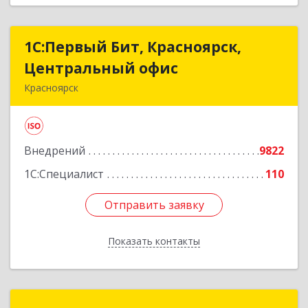
1С:Первый Бит, Красноярск,
1С:Первый Бит, Красноярск,
Центральный офис
Центральный офис
Красноярск
660017, Красноярский край, Красноярск г,
Диктатуры пролетариата ул, дом № 32
Внедрений
9822
Подробнее
1С:Специалист
110
Отправить заявку
Отправить заявку
Показать контакты
Назад