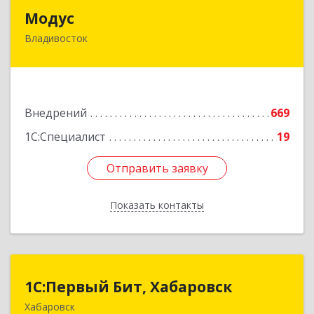
Модус
Модус
Владивосток
690034, Приморский край, Владивосток г,
Фадеева ул, дом № 10, каб.308
Подробнее
Внедрений
669
1С:Специалист
19
Отправить заявку
Отправить заявку
Показать контакты
Назад
1С:Первый Бит, Хабаровск
1С:Первый Бит, Хабаровск
Хабаровск
680030, Хабаровский край, Хабаровск г,