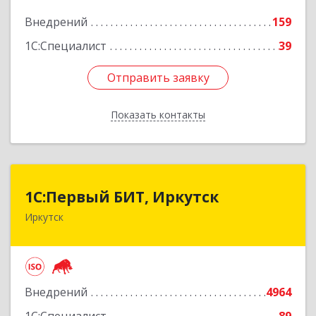
Подробнее
Внедрений
159
1С:Специалист
39
Отправить заявку
Отправить заявку
Показать контакты
Назад
1С:Первый БИТ, Иркутск
1С:Первый БИТ, Иркутск
Иркутск
664007, Иркутская обл, Иркутск г, Декабрьских
Событий ул, дом № 125, оф.500
Подробнее
Внедрений
4964