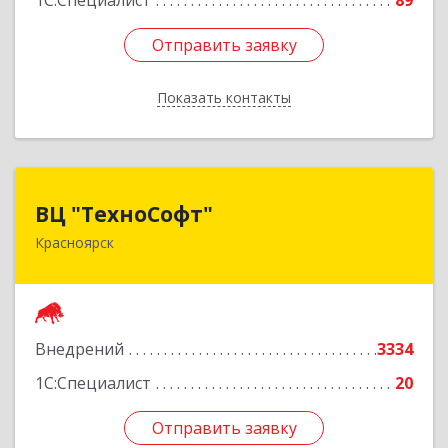
1С:Специалист
89
Отправить заявку
Отправить заявку
Показать контакты
Назад
ВЦ "ТехноСофт"
ВЦ "ТехноСофт"
Красноярск
660118, Красноярский край, Красноярск г,
Авиаторов ул, дом № 54
Подробнее
Внедрений
3334
1С:Специалист
20
Отправить заявку
Отправить заявку