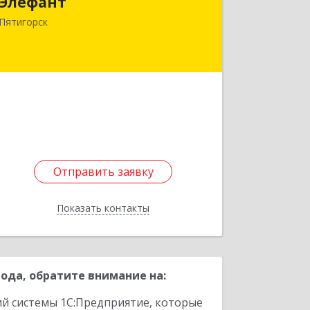
Элефант
357500, Ставропольский край,
Пятигорск г, Орджоникидзе ул, дом №
Пятигорск
11А
Подробнее
Отправить заявку
Отправить заявку
Показать контакты
Назад
да, обратите внимание на:
ий системы 1С:Предприятие, которые