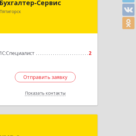
Бухгалтер-Сервис
357500, Ставропольский край,
Пятигорск г, Пушкинская ул, дом № 3,
Пятигорск
кв.4
Подробнее
1С:Специалист
2
Отправить заявку
Отправить заявку
Показать контакты
Назад
КМВ Сити