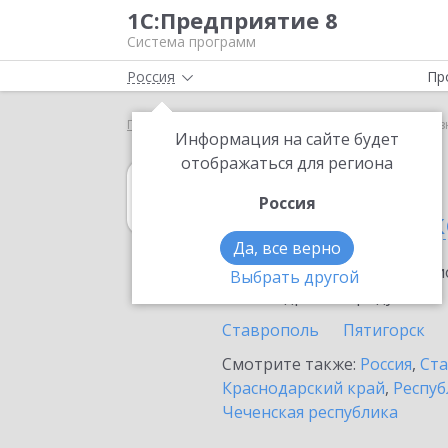
1С:Предприятие 8
Система программ
Россия
Пр
Главная
1С:Садовод
Выбор партнёра
Желез
Информация на сайте будет
отображаться для региона
1С:Садовод
Россия
в Железноводск
Да, все верно
Ознакомьтесь с информацио
Выбрать другой
или внедрение продукта.
Ставрополь
Пятигорск
Смотрите также:
Россия
,
Ста
Краснодарский край
,
Респуб
Чеченская республика