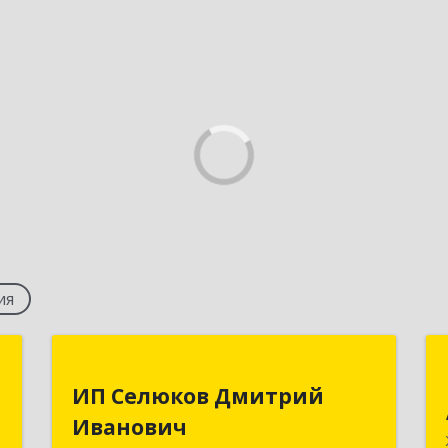
ия
T
ИП Селюков Дмитрий
ИП Селюков Дмитрий
Иванович
-
Иванович
,
357400, Ставропольский край,