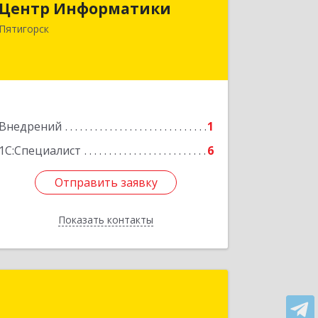
Центр Информатики
357500, Ставропольский край,
Пятигорск г, Московская ул, дом № 84
Пятигорск
Подробнее
Внедрений
1
1С:Специалист
6
Отправить заявку
Отправить заявку
Показать контакты
Назад
Бухгалтер-Сервис