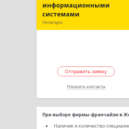
информационными
информационным
системами
системам
Пятигорск
357500, Ставропольский край
Пятигорск г, Подстанционная ул, до
№ 3, кв.
Подробне
Отправить заявку
Отправить заявку
Показать контакты
Назад
При выборе фирмы-франчайзи в Же
Наличие и количество специали