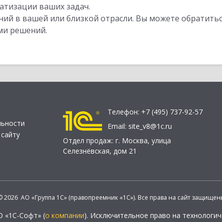
атизации ваших задач.
ий в вашей или близкой отрасли. Вы можете обратитьс
ми решений.
Телефон:
+7 (495) 737-92-57
льности
Email:
site_v8@1c.ru
 сайту
Отдел продаж:
г. Москва
,
улица
Селезнёвская, дом 21
© 2026 АО «Группа 1С» (правопреемник «1С»). Все права на сайт защищен
О «1С-Софт» (
о компании
). Исключительное право на технологи