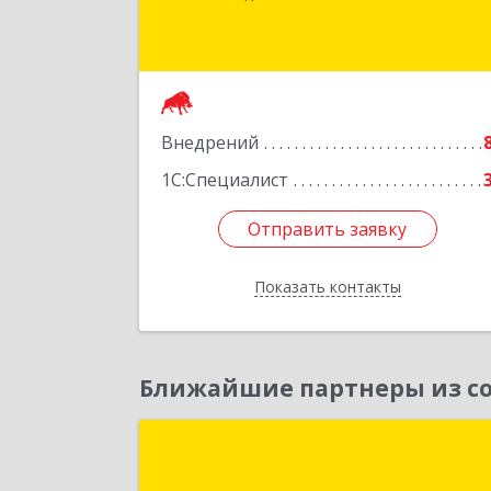
Свободы ул, дом № 13
Подробне
Внедрений
1С:Специалист
Отправить заявку
Отправить заявку
Показать контакты
Назад
Ближайшие партнеры из со
Макрософт Лай