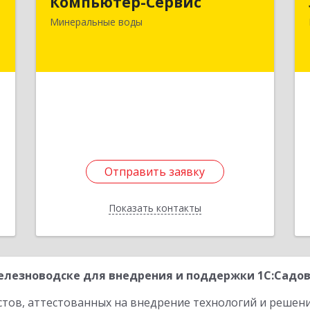
Компьютер-Сервис
357202, Ставропольский край,
и
Минеральные Воды г, Гагарина ул,
Минеральные воды
и
дом № 48
,
Подробнее
м
1
е
Отправить заявку
Отправить заявку
Показать контакты
Назад
лезноводске для внедрения и поддержки 1С:Садово
стов, аттестованных на внедрение технологий и решен