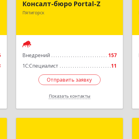
Консалт-бюро Portal-Z
,
357502, Ставропольский край,
м
Пятигорск г, Козлова ул, дом № 24/4
Пятигорск
4
Подробнее
е
6
Внедрений
157
3
1С:Специалист
11
Отправить заявку
Отправить заявку
Показать контакты
Назад
"
1С:Франчайзинг. ПрофИТ