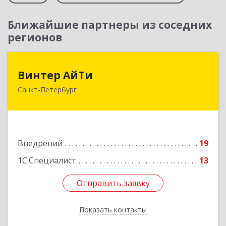
Ближайшие партнеры из соседних
регионов
Винтер АйТи
Винтер АйТи
Санкт-Петербург
196142, Санкт-Петербург г, Пулковская ул, дом
№ 10, корпус 2, литера А, кв.590
Подробнее
Внедрений
19
1С:Специалист
13
Отправить заявку
Отправить заявку
Показать контакты
Назад