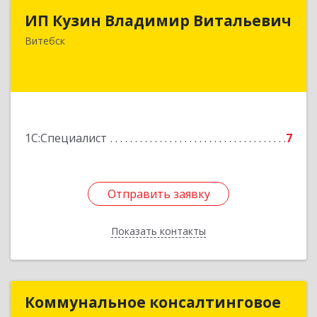
ИП Кузин Владимир Витальевич
Беларусь, 210001, г.Витебск, ул. Ильинского,
д.31, кв.77
Витебск
Подробнее
1С:Специалист
7
Отправить заявку
Отправить заявку
Показать контакты
Назад
Коммунальное консалтинговое
Коммунальное консалтинговое