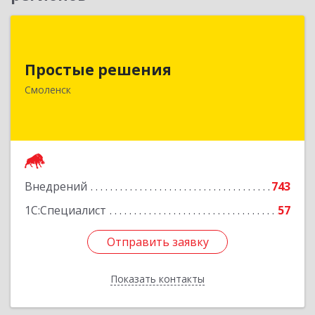
Простые решения
Простые решения
214015, Смоленская обл, Смоленск г, Большая
Краснофлотская ул, дом № 17
Смоленск
Подробнее
Внедрений
743
1С:Специалист
57
Отправить заявку
Отправить заявку
Показать контакты
Назад