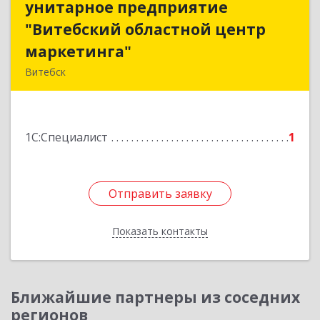
унитарное предприятие
унитарное предприятие
"Витебский областной центр
"Витебский областной центр
маркетинга"
маркетинга"
Витебск
Республика Беларусь, 210015, Витебская
область, г. Витебск, пр-д Гоголя, д. 5
1С:Специалист
1
Подробнее
Отправить заявку
Отправить заявку
Показать контакты
Назад
Ближайшие партнеры из соседних
регионов