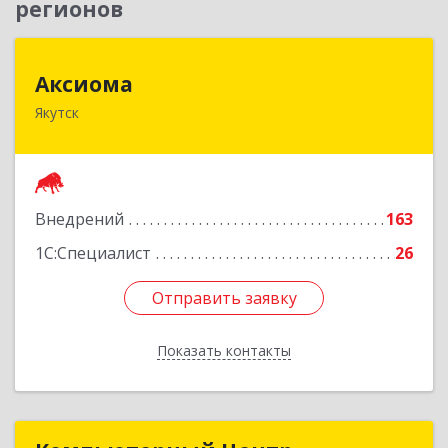
регионов
Аксиома
Аксиома
Якутск
677000, Саха /Якутия/ Респ, Якутск г, Чиряева
ул, дом № 1, кв.19
Подробнее
Внедрений
163
1С:Специалист
26
Отправить заявку
Отправить заявку
Показать контакты
Назад