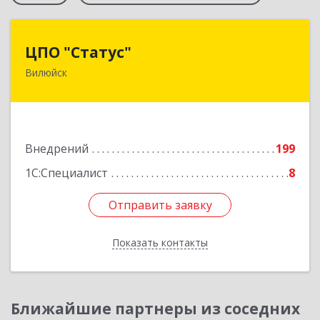
ЦПО "Статус"
ЦПО "Статус"
Вилюйск
677000, Саха /Якутия/ Респ, Якутск г, Ленина пр-
кт, дом № 1, оф.427
Подробнее
Внедрений
199
1С:Специалист
8
Отправить заявку
Отправить заявку
Показать контакты
Назад
Ближайшие партнеры из соседних