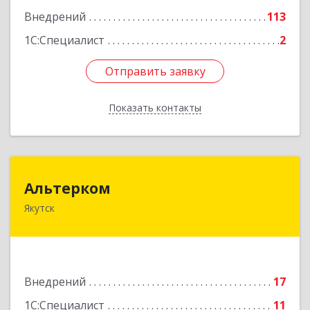
Внедрений
113
1С:Специалист
2
Отправить заявку
Отправить заявку
Показать контакты
Назад
Альтерком
Альтерком
Якутск
677009, Саха /Якутия/ Респ, Якутск г,
Дзержинского ул, дом № 57, кв.230
Подробнее
Внедрений
17
1С:Специалист
11