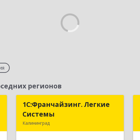
ия
седних регионов
е
1С:Франчайзинг. Легкие
1С:Франчайзинг. Легкие
Системы
Системы
,
Калининград
м
236000, Калининградская обл,
2
Калининград г, Геологическая ул, дом