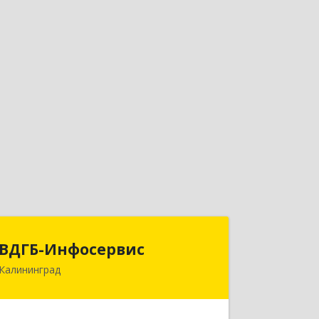
ВДГБ-Инфосервис
ВДГБ-Инфосервис
Калининград
236029, Калининградская обл,
Калининград г, Земельная ул, дом №
12, кв.19