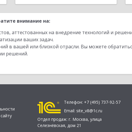
атите внимание на:
стов, аттестованных на внедрение технологий и решен
атизации ваших задач.
ий в вашей или близкой отрасли. Вы можете обратитьс
ми решений.
Телефон:
+7 (495) 737-92-57
льности
Email:
site_v8@1c.ru
 сайту
Отдел продаж:
г. Москва
,
улица
Селезнёвская, дом 21