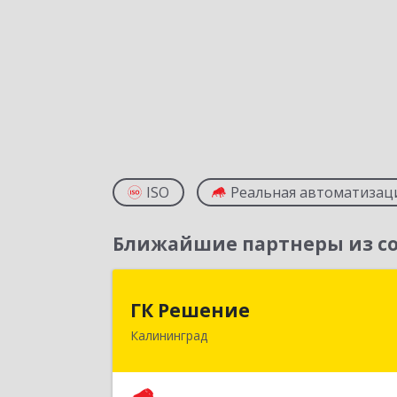
ISO
Реальная автоматизац
Ближайшие партнеры из со
ГК Решени
ГК Решение
Калининград
236038, Калининградская обл
Калининград г, Липовая аллея ул, до
№ 