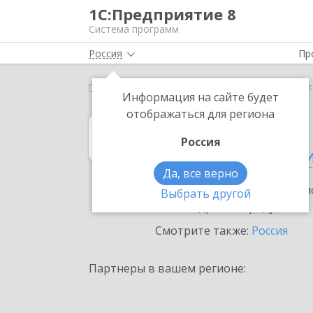
1С:Предприятие 8
Система программ
Россия
Пр
Главная
1С:Садовод
Выбор партнёра
Советс
Информация на сайте будет
отображаться для региона
1С:Садовод
Россия
в Советске (Кал
Да, все верно
Ознакомьтесь с информацио
Выбрать другой
или внедрение продукта.
Смотрите также:
Россия
Партнеры в вашем регионе: