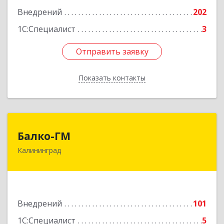
Подробнее
Внедрений
202
1С:Специалист
3
Отправить заявку
Отправить заявку
Показать контакты
Назад
Балко-ГМ
Балко-ГМ
Калининград
236022, Калининградская обл, Калининград г,
Москвина ул, дом № 1
Подробнее
Внедрений
101
1С:Специалист
5