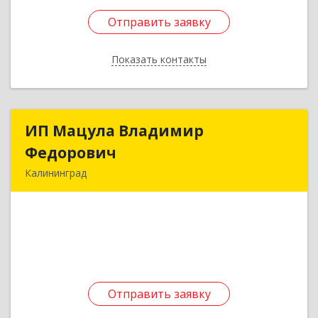
Отправить заявку
Отправить заявку
Показать контакты
Назад
ИП Мацула Владимир
ИП Мацула Владимир
Федорович
Федорович
Калининград
236000, Калининградская обл, Калининград г,
Гостиная ул, дом № 5, каб.15
Подробнее
Отправить заявку
Отправить заявку