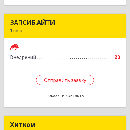
ЗАПСИБ.АЙТИ
ЗАПСИБ.АЙТИ
Томск
634050, Томская обл, Томск г, Шишкова ул, дом
№ 13а
Внедрений
20
Подробнее
Отправить заявку
Отправить заявку
Показать контакты
Назад
Хитком
Хитком