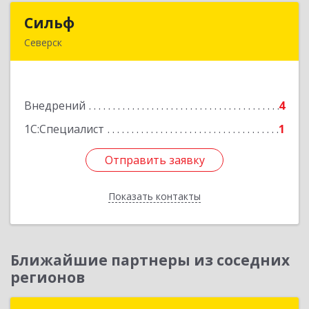
Сильф
Сильф
Северск
636000, Томская обл, Северск г, Спортивная ул,
дом № 2, оф.1
Внедрений
4
Подробнее
1С:Специалист
1
Отправить заявку
Отправить заявку
Показать контакты
Назад
Ближайшие партнеры из соседних
регионов