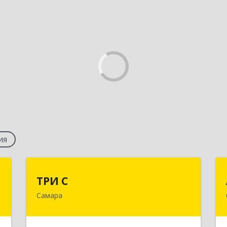
ия
й
ТРИ С
ТРИ С
р
Самара
443011, Самарская обл, Самара г,
Ново-Садовая ул, дом № 303 А, оф.355
,
4