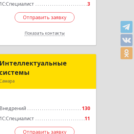
1С:Специалист
3
Отправить заявку
Отправить заявку
Показать контакты
Назад
Интеллектуальные
Интеллектуальные
системы
системы
Самара
443124, Самарская обл, Самара г,
Шестая просека ул, дом № 149, ком.2
Внедрений
130
Подробнее
1С:Специалист
11
Отправить заявку
Отправить заявку