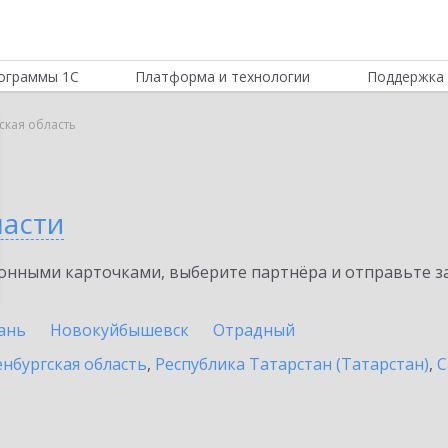
ограммы 1С
Платформа и технологии
Поддержка 
ская область
ласти
нными карточками, выберите партнёра и отправьте за
ань
Новокуйбышевск
Отрадный
нбургская область
,
Республика Татарстан (Татарстан)
,
С