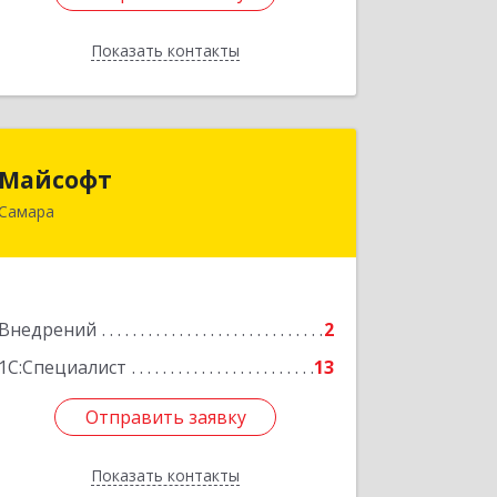
Показать контакты
Назад
Майсофт
Майсофт
Самара
443076, Самарская обл, Самара г,
Партизанская ул, дом № 177А,
ком.1,2,3,4,5
Подробнее
Внедрений
2
1С:Специалист
13
Отправить заявку
Отправить заявку
Показать контакты
Назад