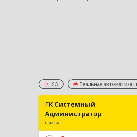
ISO
Реальная автоматизац
ГК Системный
ГК Системны
Администратор
Администрато
Самара
443013, Самарская обл, Самара г
Мичурина ул, дом № 21, оф.51