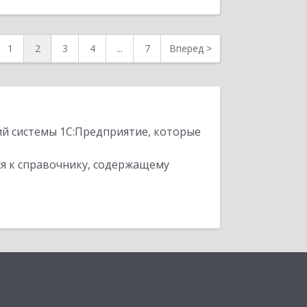
1
2
3
4
...
7
Вперед
>
ий системы 1С:Предприятие, которые
я к справочнику, содержащему