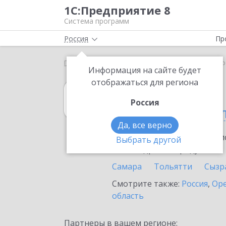
1С:Предприятие 8
Система программ
Россия
Пр
Главная
1С:Садовод
Выбор партнёра
Самар
Информация на сайте будет
отображаться для региона
1С:Садовод
Россия
в Самарской об
Да, все верно
Ознакомьтесь с информацио
Выбрать другой
или внедрение продукта.
Самара
Тольятти
Сызр
Смотрите также:
Россия
,
Оре
область
Партнеры в вашем регионе: